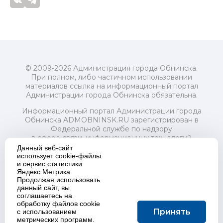
© 2009-2026 Администрация города Обнинска.
При полном, либо частичном использовании
материалов ссылка на информационный портал
Администрации города Обнинска обязательна.
Информационный портал Администрации города
Обнинска ADMOBNINSK.RU зарегистрирован в
Федеральной службе по надзору
в сфере связи, информационных технологий
и массовых коммуникаций (Роскомнадзор) 24 июля
Данный веб-сайт
2018 года.
использует cookie-файлы
и сервис статистики
Свидетельство о регистрации Эл № ФС77-73321
Яндекс.Метрика.
Продолжая использовать
Учредитель: Администрация (исполнительно-
данный сайт, вы
распорядительный орган) городского округа "Город
соглашаетесь на
Обнинск". Главный редактор: Байкова Е.А.
обработку файлов cookie
Адрес электронной почты Редакции:
Принять
с использованием
redactor@admobninsk.ru
метрических программ.