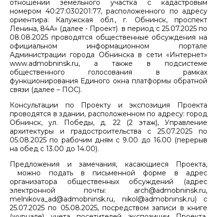
отношении земельного участка с кадастровым
номером 40:27:030201:77, расположенного по адресу
ориентира: Калужская обл., г. Обнинск, проспект
Ленина, 84А» (далее - Проект) в период с 25.07.2025 по
08.08.2025 проводятся общественные обсуждения на
официальном информационном портале
Администрации города Обнинска в сети «Интернет»
www.admobninsk.ru, а также в подсистеме
общественного голосования в рамках
функционирования Единого окна платформы обратной
связи (далее – ПОС).
Консультации по Проекту и экспозиция Проекта
проводятся в здании, расположенном по адресу: город
Обнинск, ул. Победы, д. 22 (2 этаж), Управление
архитектуры и градостроительства с 25.07.2025 по
05.08.2025 по рабочим дням с 9.00 до 16.00 (перерыв
на обед с 13.00 до 14.00).
Предложения и замечания, касающиеся Проекта,
можно подать в письменной форме в адрес
организатора общественных обсуждений (адрес
электронной почты: arch@admobninsk.ru,
melnikova_ad@admobninsk.ru, nikol@admobninsk.ru) с
25.07.2025 по 05.08.2025, посредством записи в книге
(журнале) учета посетителей экспозиции Проекта,