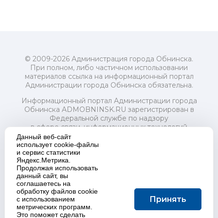
© 2009-2026 Администрация города Обнинска.
При полном, либо частичном использовании
материалов ссылка на информационный портал
Администрации города Обнинска обязательна.
Информационный портал Администрации города
Обнинска ADMOBNINSK.RU зарегистрирован в
Федеральной службе по надзору
в сфере связи, информационных технологий
и массовых коммуникаций (Роскомнадзор) 24 июля
Данный веб-сайт
2018 года.
использует cookie-файлы
и сервис статистики
Свидетельство о регистрации Эл № ФС77-73321
Яндекс.Метрика.
Продолжая использовать
Учредитель: Администрация (исполнительно-
данный сайт, вы
распорядительный орган) городского округа "Город
соглашаетесь на
Обнинск". Главный редактор: Байкова Е.А.
обработку файлов cookie
Адрес электронной почты Редакции:
Принять
с использованием
redactor@admobninsk.ru
метрических программ.
Телефон Редакции: +7 (484) 395-85-85
Это поможет сделать