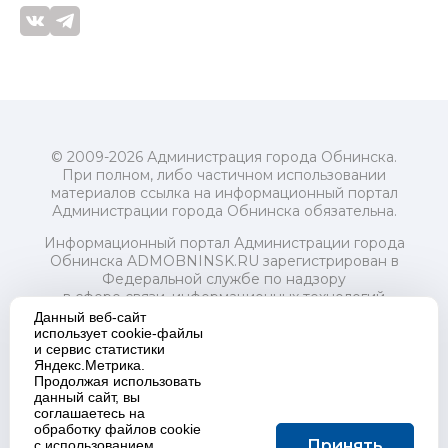
© 2009-2026 Администрация города Обнинска.
При полном, либо частичном использовании
материалов ссылка на информационный портал
Администрации города Обнинска обязательна.
Информационный портал Администрации города
Обнинска ADMOBNINSK.RU зарегистрирован в
Федеральной службе по надзору
в сфере связи, информационных технологий
и массовых коммуникаций (Роскомнадзор) 24 июля
Данный веб-сайт
2018 года.
использует cookie-файлы
и сервис статистики
Свидетельство о регистрации Эл № ФС77-73321
Яндекс.Метрика.
Продолжая использовать
Учредитель: Администрация (исполнительно-
данный сайт, вы
распорядительный орган) городского округа "Город
соглашаетесь на
Обнинск". Главный редактор: Байкова Е.А.
обработку файлов cookie
Адрес электронной почты Редакции:
Принять
с использованием