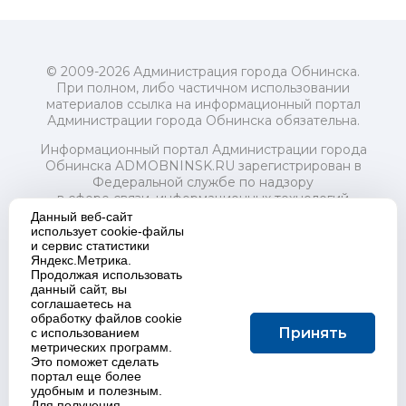
© 2009-2026 Администрация города Обнинска.
При полном, либо частичном использовании
материалов ссылка на информационный портал
Администрации города Обнинска обязательна.
Информационный портал Администрации города
Обнинска ADMOBNINSK.RU зарегистрирован в
Федеральной службе по надзору
в сфере связи, информационных технологий
и массовых коммуникаций (Роскомнадзор) 24 июля
Данный веб-сайт
2018 года.
использует cookie-файлы
и сервис статистики
Свидетельство о регистрации Эл № ФС77-73321
Яндекс.Метрика.
Продолжая использовать
Учредитель: Администрация (исполнительно-
данный сайт, вы
распорядительный орган) городского округа "Город
соглашаетесь на
Обнинск". Главный редактор: Байкова Е.А.
обработку файлов cookie
Адрес электронной почты Редакции:
Принять
с использованием
redactor@admobninsk.ru
метрических программ.
Телефон Редакции: +7 (484) 395-85-85
Это поможет сделать
Настоящий ресурс содержит материалы 18+
портал еще более
Политика в отношении обработки персональных
удобным и полезным.
Для получения