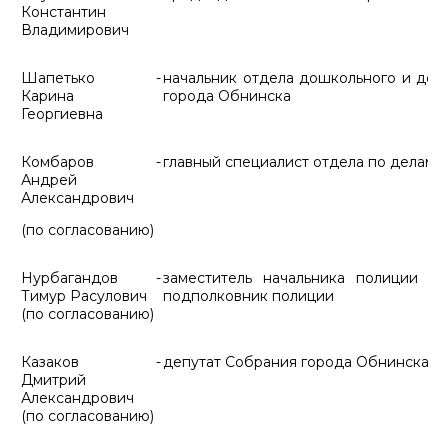
Константин
Владимирович
Шапетько
-
начальник отдела дошкольного и доп
Карина
города Обнинска
Георгиевна
Комбаров
-
главный специалист отдела по делам
Андрей
Александрович
(по согласованию)
Нурбагандов
-
заместитель начальника полиции 
Тимур Расулович
подполковник полиции
(по согласованию)
Казаков
-
депутат Собрания города Обнинска, 
Дмитрий
Александрович
(по согласованию)