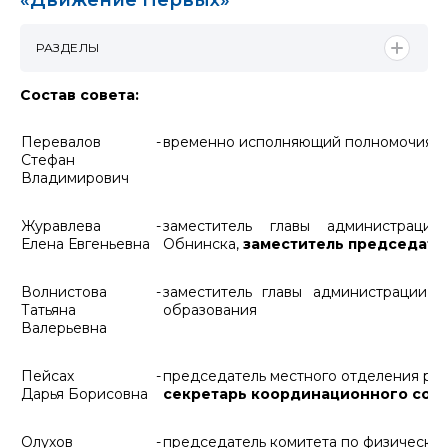
«Движение Первых»
РАЗДЕЛЫ
Состав совета:
Перевалов
-
временно исполняющий полномочия гл
Стефан
Владимирович
Журавлева
-
заместитель главы администрац
Елена Евгеньевна
Обнинска,
заместитель председате
Волнистова
-
заместитель главы администрации 
Татьяна
образования
Валерьевна
Пейсах
-
председатель местного отделения ро
Дарья Борисовна
секретарь координационного сов
Олухов
-
председатель комитета по физической