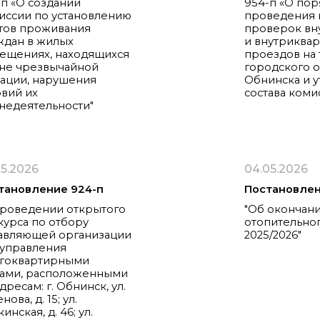
-п «О создании
954-п «О по
иссии по установлению
проведения 
тов проживания
проверок вн
ждан в жилых
и внутриквар
ещениях, находящихся
проездов на
оне чрезвычайной
городского о
уации, нарушения
Обнинска и 
овий их
состава коми
недеятельности"
05.2026
04.05.2026
тановление 924-п
Постановлен
проведении открытого
"Об окончан
курса по отбору
отопительно
авляющей организации
2025/2026"
 управления
гоквартирными
ами, расположенными
дресам: г. Обнинск, ул.
нова, д. 15; ул.
инская, д. 46; ул.