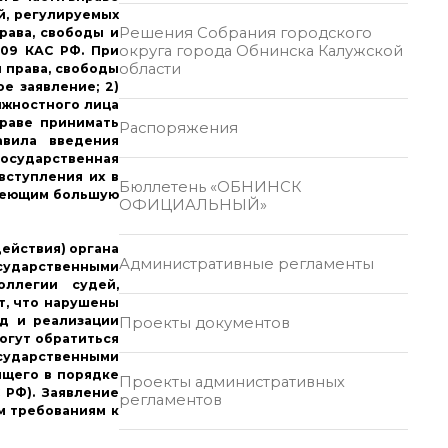
й, регулируемых
Решения Собрания городского
рава, свободы и
округа города Обнинска Калужской
209 КАС РФ. При
области
 права, свободы
е заявление; 2)
лжностного лица
праве принимать
Распоряжения
авила введения
государственная
вступления их в
Бюллетень «ОБНИНСК
имеющим большую
ОФИЦИАЛЬНЫЙ»
действия) органа
Административные регламенты
осударственными
оллегии судей,
т, что нарушены
од и реализации
Проекты документов
могут обратиться
осударственными
ящего в порядке
Проекты административных
 РФ). Заявление
регламентов
м требованиям к