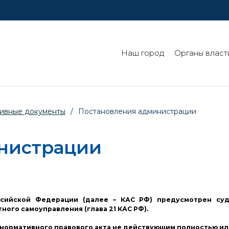
Наш город
Органы власт
ивные документы
/
Постановления администрации
нистрации
ссийской Федерации (далее – КАС РФ) предусмотрен су
ого самоуправления (глава 21 КАС РФ).
нормативного правового акта не действующим полностью или