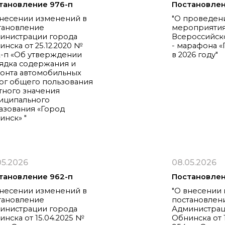
тановление 976-п
Постановлен
внесении изменений в
"О проведен
тановление
мероприяти
инистрации города
Всероссийск
нска от 25.12.2020 №
- марафона «
2-п «Об утверждении
в 2026 году"
ядка содержания и
онта автомобильных
ог общего пользования
тного значения
иципального
азования «Город
инск» "
05.2026
08.05.2026
тановление 962-п
Постановлен
внесении изменений в
"О внесении
тановление
постановлен
инистрации города
Администрац
инска от 15.04.2025 №
Обнинска от 