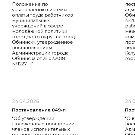
Положение по
пос
установлению системы
адм
оплаты труда работников
Обни
муниципальных
№20
учреждений в сфере
раб
молодёжной политики
меж
городского округа «Город
ком
Обнинск», утвержденное
про
постановлением
нел
Администрации города
Кал
Обнинска от 31.07.2018
гор
№1227-п"
24.04.2026
24.
Постановление 849-п
Пос
"Об утверждении
"О 
Положения о поощрении
пос
членов исполнительных
Адм
органов территориального
Обн