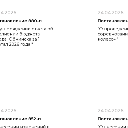
04.2026
24.04.2026
тановление 880-п
Постановлен
 утверждении отчета об
"О проведен
олнении бюджета
соревновани
ода Обнинска за 1
колесо» "
тал 2026 года "
04.2026
24.04.2026
тановление 852-п
Постановлен
внесении изменений в
"О внесении