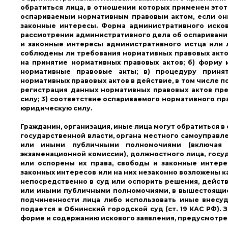
обратиться лица, в отношении которых применен этот
оспариваемым нормативным правовым актом, если они
законные интересы. Форма административного исков
рассмотрении административного дела об оспаривании 
и законные интересы административного истца или л
соблюдены ли требования нормативных правовых актов
на принятие нормативных правовых актов; б) форму 
нормативные правовые акты; в) процедуру принят
нормативных правовых актов в действие, в том числе 
регистрация данных нормативных правовых актов пр
силу; 3) соответствие оспариваемого нормативного п
юридическую силу.
Гражданин, организация, иные лица могут обратиться в
государственной власти, органа местного самоуправл
или иными публичными полномочиями (включая р
экзаменационной комиссии), должностного лица, госу
или оспорены их права, свободы и законные интере
законных интересов или на них незаконно возложены к
непосредственно в суд или оспорить решения, действ
или иными публичными полномочиями, в вышестоящие
подчиненности лица либо использовать иные внесуде
подается в Обнинский городской суд (ст. 19 КАС РФ).
форме и содержанию искового заявления, предусмотренн