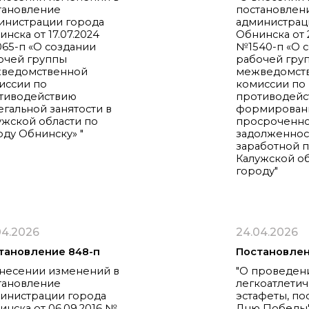
тановление
постановлен
инистрации города
администрац
нска от 17.07.2024
Обнинска от 
65-п «О создании
№1540-п «О 
очей группы
рабочей гру
ведомственной
межведомст
иссии по
комиссии по
тиводействию
противодейс
егальной занятости в
формирован
ужской области по
просроченн
оду Обнинску» "
задолженнос
заработной п
Калужской об
городу"
04.2026
24.04.2026
тановление 848-п
Постановлен
внесении изменений в
"О проведен
тановление
легкоатлети
инистрации города
эстафеты, п
инска от 06.09.2016 №
Дню Победы