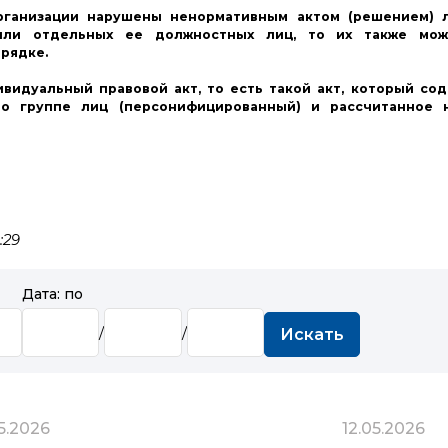
организации нарушены ненормативным актом (решением) 
 или отдельных ее должностных лиц, то их также мо
рядке.
видуальный правовой акт, то есть такой акт, который со
о группе лиц (персонифицированный) и рассчитанное 
:29
Дата: по
/
/
Искать
05.2026
12.05.2026