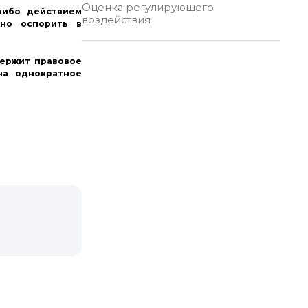
Оценка регулирующего
либо действием
воздействия
жно оспорить в
держит правовое
на однократное