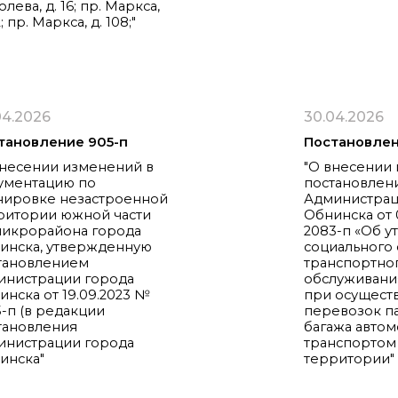
лева, д. 16; пр. Маркса,
2; пр. Маркса, д. 108;"
04.2026
30.04.2026
тановление 905-п
Постановлен
внесении изменений в
"О внесении
ументацию по
постановлен
нировке незастроенной
Администрац
ритории южной части
Обнинска от 
микрорайона города
2083-п «Об 
инска, утвержденную
социального 
тановлением
транспортно
инистрации города
обслуживани
инска от 19.09.2023 №
при осущест
5-п (в редакции
перевозок п
тановления
багажа авто
инистрации города
транспортом
инска"
территории"