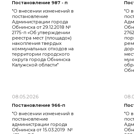
Постановление 987 - п
Пос
"О внесении изменений в
"О 
постановление
пос
Администрации города
Адм
Обнинска от 29.12.2018 №
Обни
2175-п «Об утверждении
276
реестра мест (площадок)
пор
накопления твердых
рем
коммунальных отходов на
дор
территории городского
мес
округа города Обнинска
мун
Калужской области"
обр
Обн
08.05.2026
08.
Постановление 966-п
Пос
"О внесении изменений в
"О 
постановление
пос
администрации города
Адм
Обнинска от 15.03.2019 №
Обн