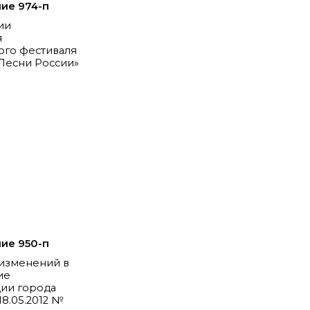
ие 974-п
ии
я
ого фестиваля
Песни России»
ие 950-п
 изменений в
ие
ии города
18.05.2012 №