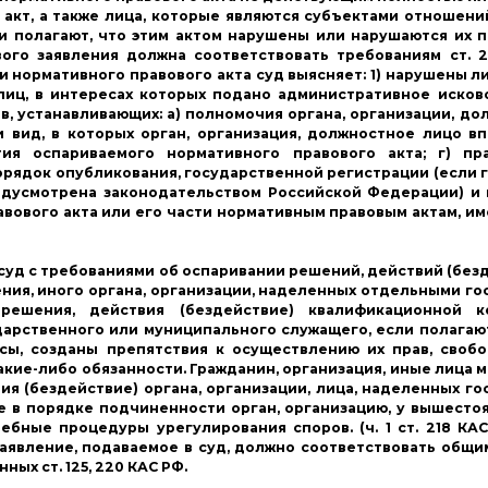
 акт, а также лица, которые являются субъектами отношени
 полагают, что этим актом нарушены или нарушаются их п
ого заявления должна соответствовать требованиям ст. 
нормативного правового акта суд выясняет: 1) нарушены ли
иц, в интересах которых подано административное исково
, устанавливающих: а) полномочия органа, организации, до
и вид, в которых орган, организация, должностное лицо в
ия оспариваемого нормативного правового акта; г) пр
порядок опубликования, государственной регистрации (если 
едусмотрена законодательством Российской Федерации) и 
равового акта или его части нормативным правовым актам, 
 суд с требованиями об оспаривании решений, действий (без
ения, иного органа, организации, наделенных отдельными г
ешения, действия (бездействие) квалификационной к
дарственного или муниципального служащего, если полагаю
сы, созданы препятствия к осуществлению их прав, своб
акие-либо обязанности. Гражданин, организация, иные лица 
ия (бездействие) органа, организации, лица, наделенных г
 в порядке подчиненности орган, организацию, у вышесто
бные процедуры урегулирования споров. (ч. 1 ст. 218 КАС
 Заявление, подаваемое в суд, должно соответствовать общи
ых ст. 125, 220 КАС РФ.