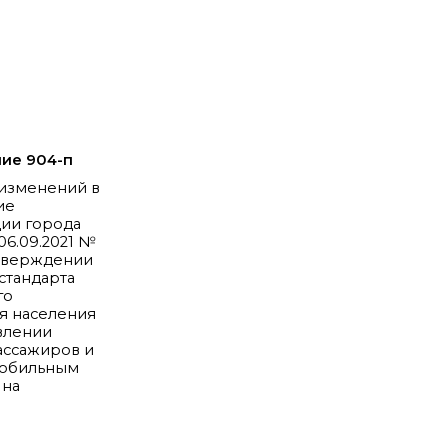
ие 904-п
 изменений в
ие
ии города
06.09.2021 №
утверждении
стандарта
го
я населения
влении
ассажиров и
мобильным
 на