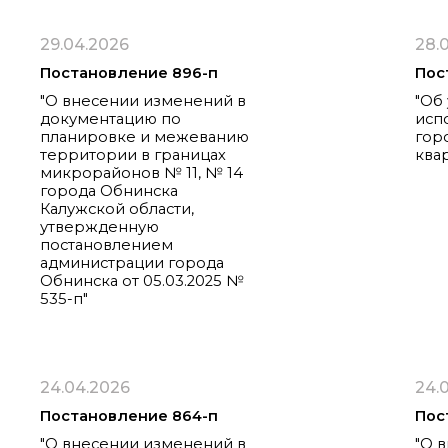
29.04.2026
28.
Постановление 896-п
Пос
"О внесении изменений в
"Об
документацию по
исп
планировке и межеванию
гор
территории в границах
квар
микрорайонов № 11, № 14
города Обнинска
Калужской области,
утвержденную
постановлением
администрации города
Обнинска от 05.03.2025 №
535-п"
24.04.2026
24.
Постановление 864-п
Пос
"О внесении изменений в
"О 