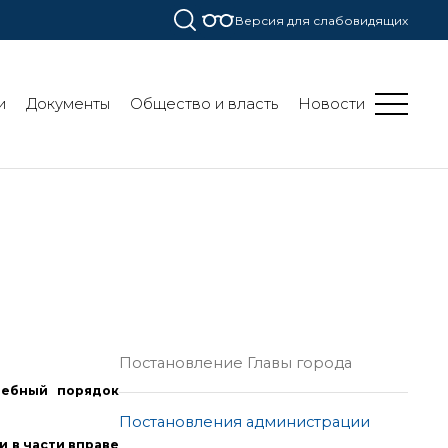
Версия для слабовидящих
и
Документы
Общество и власть
Новости
Постановление Главы города
дебный порядок
Постановления администрации
 в части вправе