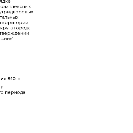
рядке
комплексных
утридворовых
тальных
 территории
круга города
утверждении
ссии»"
ие 910-п
ии
го периода