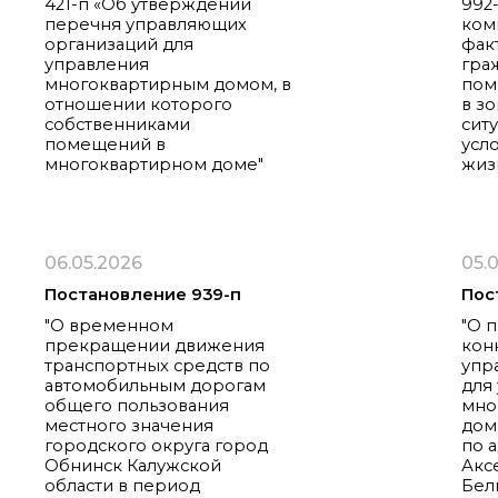
421-п «Об утверждении
992
перечня управляющих
ком
организаций для
фак
управления
гра
многоквартирным домом, в
пом
отношении которого
в з
собственниками
сит
помещений в
усл
многоквартирном доме"
жиз
06.05.2026
05.
Постановление 939-п
Пос
"О временном
"О 
прекращении движения
кон
транспортных средств по
упр
автомобильным дорогам
для
общего пользования
мно
местного значения
дом
городского округа город
по а
Обнинск Калужской
Аксе
области в период
Белк