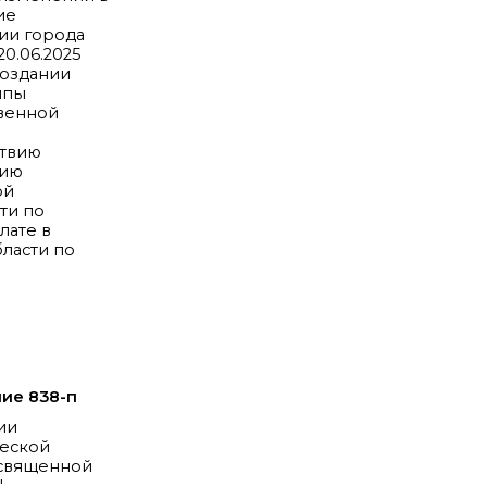
ие
ии города
20.06.2025
создании
ппы
венной
твию
ию
ой
ти по
лате в
ласти по
ие 838-п
ии
ческой
освященной
"