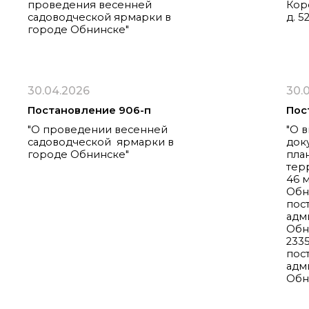
проведения весенней
Коро
садоводческой ярмарки в
д. 5
городе Обнинске"
30.04.2026
30.
Постановление 906-п
Пос
"О проведении весенней
"О 
садоводческой ярмарки в
док
городе Обнинске"
пла
тер
46 
Обн
пос
адм
Обн
233
пос
адм
Обн