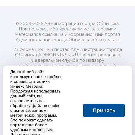
© 2009-2026 Администрация города Обнинска.
При полном, либо частичном использовании
материалов ссылка на информационный портал
Администрации города Обнинска обязательна.
Информационный портал Администрации города
Обнинска ADMOBNINSK.RU зарегистрирован в
Федеральной службе по надзору
в сфере связи, информационных технологий
и массовых коммуникаций (Роскомнадзор) 24 июля
Данный веб-сайт
2018 года.
использует cookie-файлы
и сервис статистики
Свидетельство о регистрации Эл № ФС77-73321
Яндекс.Метрика.
Продолжая использовать
Учредитель: Администрация (исполнительно-
данный сайт, вы
распорядительный орган) городского округа "Город
соглашаетесь на
Обнинск". Главный редактор: Байкова Е.А.
обработку файлов cookie
Адрес электронной почты Редакции:
Принять
с использованием
redactor@admobninsk.ru
метрических программ.
Телефон Редакции: +7 (484) 395-85-85
Это поможет сделать
Настоящий ресурс содержит материалы 18+
портал еще более
Политика в отношении обработки персональных
удобным и полезным.
Для получения
данных