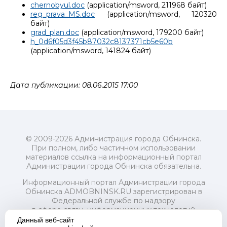
chernobyul.doc
(application/msword, 211968 байт)
reg_prava_MS.doc
(application/msword, 120320
байт)
grad_plan.doc
(application/msword, 179200 байт)
h_0d6f05d3f45b87032c8137371cb5e60b
(application/msword, 141824 байт)
Дата публикации: 08.06.2015 17:00
© 2009-2026 Администрация города Обнинска.
При полном, либо частичном использовании
материалов ссылка на информационный портал
Администрации города Обнинска обязательна.
Информационный портал Администрации города
Обнинска ADMOBNINSK.RU зарегистрирован в
Федеральной службе по надзору
в сфере связи, информационных технологий
и массовых коммуникаций (Роскомнадзор) 24 июля
Данный веб-сайт