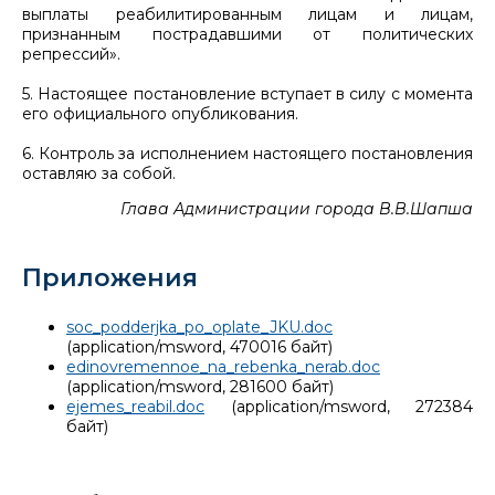
выплаты реабилитированным лицам и лицам,
признанным пострадавшими от политических
репрессий».
5. Настоящее постановление вступает в силу с момента
его официального опубликования.
6. Контроль за исполнением настоящего постановления
оставляю за собой.
Глава Администрации города В.В.Шапша
Приложения
soc_podderjka_po_oplate_JKU.doc
(application/msword, 470016 байт)
edinovremennoe_na_rebenka_nerab.doc
(application/msword, 281600 байт)
ejemes_reabil.doc
(application/msword, 272384
байт)