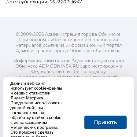
Дата публикации: 06.12.2016 16:47
© 2009-2026 Администрация города Обнинска.
При полном, либо частичном использовании
материалов ссылка на информационный портал
Администрации города Обнинска обязательна.
Информационный портал Администрации города
Обнинска ADMOBNINSK.RU зарегистрирован в
Федеральной службе по надзору
в сфере связи, информационных технологий
и массовых коммуникаций (Роскомнадзор) 24 июля
Данный веб-сайт
2018 года.
использует cookie-файлы
и сервис статистики
Свидетельство о регистрации Эл № ФС77-73321
Яндекс.Метрика.
Продолжая использовать
Учредитель: Администрация (исполнительно-
данный сайт, вы
распорядительный орган) городского округа "Город
соглашаетесь на
Обнинск". Главный редактор: Байкова Е.А.
обработку файлов cookie
Адрес электронной почты Редакции:
Принять
с использованием
redactor@admobninsk.ru
метрических программ.
Телефон Редакции: +7 (484) 395-85-85
Это поможет сделать
Настоящий ресурс содержит материалы 18+