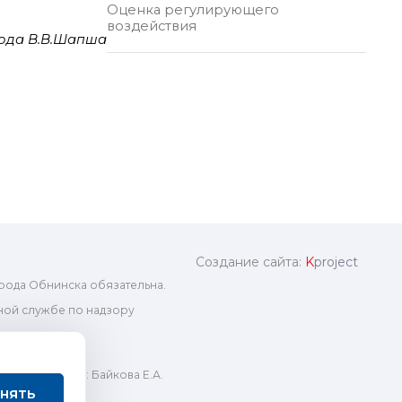
Оценка регулирующего
воздействия
ода В.В.Шапша
Создание сайта:
K
project
рода Обнинска обязательна.
ой службе по надзору
ный редактор: Байкова Е.А.
нять