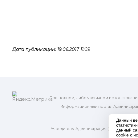
Дата публикации: 19.06.2017 11:09
При полном, либо частичном использовани
Информационный портал Администрац
и м
Данный ве
статистик
Учредитель: Администрация (исполнительно
данный са
Адр
cookie с 