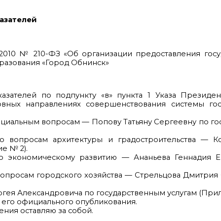
азателей
.2010 № 210-ФЗ «Об организации предоставления гос
бразования «Город Обнинск»
казателей по подпункту «в» пункта 1 Указа Президе
вных направлениях совершенствования системы гос
 социальным вопросам — Попову Татьяну Сергеевну по г
 по вопросам архитектуры и градостроительства — К
е № 2).
 по экономическому развитию — Ананьева Геннадия Е
 вопросам городского хозяйства — Стрельцова Дмитрия
ергея Александровича по государственным услугам (При
я его официального опубликования.
ения оставляю за собой.