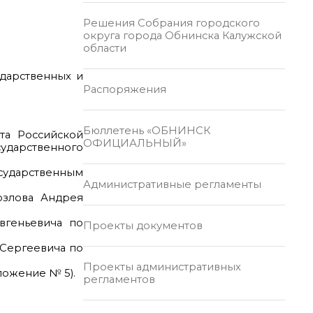
Решения Собрания городского
округа города Обнинска Калужской
области
ударственных и
Распоряжения
Бюллетень «ОБНИНСК
нта Российской
ОФИЦИАЛЬНЫЙ»
ударственного
осударственным
Административные регламенты
озлова Андрея
вгеньевича по
Проекты документов
 Сергеевича по
Проекты административных
ложение № 5).
регламентов