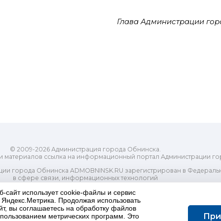
Глава Администрации гор
© 2009-2026 Администрация города Обнинска.
и материалов ссылка на информационный портал Администрации го
ии города Обнинска ADMOBNINSK.RU зарегистрирован в Федеральн
в сфере связи, информационных технологий
ассовых коммуникаций (Роскомнадзор) 24 июля 2018 года.
б-сайт использует cookie-файлы и сервис
Свидетельство о регистрации Эл № ФС77-73321
и Яндекс.Метрика. Продолжая использовать
-распорядительный орган) городского округа "Город Обнинск". Глав
йт, вы соглашаетесь на обработку файлов
ес электронной почты Редакции: redactor@admobninsk.ru
При
использованием метрических программ. Это
Телефон Редакции: +7 (484) 395-85-85