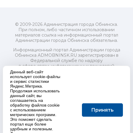
© 2009-2026 Администрация города Обнинска.
При полном, либо частичном использовании
материалов ссылка на информационный портал
Администрации города Обнинска обязательна.
Информационный портал Администрации города
Обнинска ADMOBNINSK.RU зарегистрирован в
Федеральной службе по надзору
в сфере связи, информационных технологий
и массовых коммуникаций (Роскомнадзор) 24 июля
Данный веб-сайт
2018 года.
использует cookie-файлы
и сервис статистики
Свидетельство о регистрации Эл № ФС77-73321
Яндекс.Метрика.
Продолжая использовать
Учредитель: Администрация (исполнительно-
данный сайт, вы
распорядительный орган) городского округа "Город
соглашаетесь на
Обнинск". Главный редактор: Байкова Е.А.
обработку файлов cookie
Адрес электронной почты Редакции:
Принять
с использованием
redactor@admobninsk.ru
метрических программ.
Телефон Редакции: +7 (484) 395-85-85
Это поможет сделать
Настоящий ресурс содержит материалы 18+
портал еще более
Политика в отношении обработки персональных
удобным и полезным.