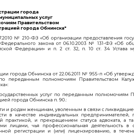
страции города
 муниципальных услуг
мочиям Правительством
трацией города Обнинска"
7.2010 № 210-ФЗ «Об организации предоставления гос
3 Федерального закона от 06.10.2003 № 131-ФЗ «Об о
кой Федерации» и п. 2 ст. 32, п. 10 ст. 34 Устава 
ции города Обнинска от 22.06.2011 № 955-п «Об утвер
 по переданным полномочиям Правительством Калуж
ка»:
 государственных услуг по переданным полномочиям 
ей города Обнинска п. 90.:
и и родам женщинам, уволенным в связи с ликвидацие
ти в качестве индивидуальных предпринимателей,
 практикой, и прекращением статуса адвоката, а та
и лицами, чья профессиональная деятельность в с
ной регистрации и (или) лицензированию, в течен