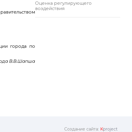
Оценка регулирующего
воздействия
Правительством
ции города по
ода В.В.Шапша
Создание сайта:
K
project