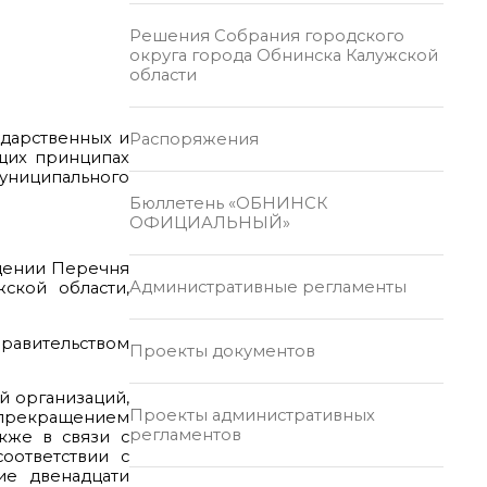
Решения Собрания городского
округа города Обнинска Калужской
области
ударственных и
Распоряжения
бщих принципах
муниципального
Бюллетень «ОБНИНСК
ОФИЦИАЛЬНЫЙ»
ждении Перечня
Административные регламенты
ской области,
Правительством
Проекты документов
й организаций,
Проекты административных
 прекращением
регламентов
кже в связи с
оответствии с
ие двенадцати