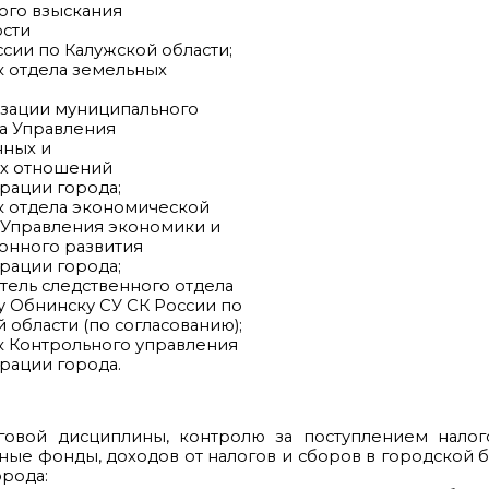
го взыскания
сти
и по Калужской области;
к отдела земельных
зации муниципального
 Управления
ных и
 отношений
рации города;
к отдела экономической
Управления экономики и
нного развития
ации города;
тель следственного отдела
Обнинску СУ СК России по
области (по согласованию);
к Контрольного управления
ации города.
овой дисциплины, контролю за поступлением налог
ые фонды, доходов от налогов и сборов в городской 
рода: