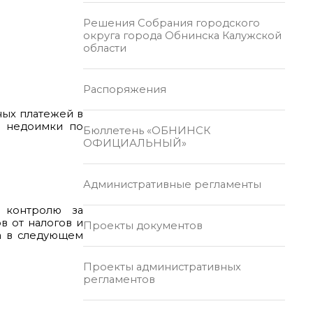
Решения Собрания городского
округа города Обнинска Калужской
области
Распоряжения
ных платежей в
я недоимки по
Бюллетень «ОБНИНСК
ОФИЦИАЛЬНЫЙ»
Административные регламенты
 контролю за
в от налогов и
Проекты документов
а в следующем
Проекты административных
регламентов