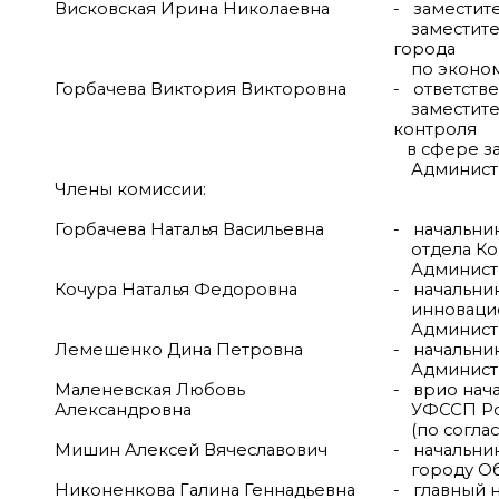
Висковская Ирина Николаевна
- заместит
заместител
города
по эконом
Горбачева Виктория Викторовна
- ответств
заместител
контроля
в сфере за
Администр
Члены комиссии:
Горбачева Наталья Васильевна
- начальни
отдела Кон
Администр
Кочура Наталья Федоровна
- начальни
инновацио
Администр
Лемешенко Дина Петровна
- начальни
Администр
Маленевская Любовь
- врио нач
Александровна
УФССП Рос
(по соглас
Мишин Алексей Вячеславович
- начальни
городу Обн
Никоненкова Галина Геннадьевна
- главный 