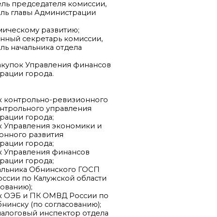
ель председателя комиссии,
ь главы Администрации
ическому развитию;
енный секретарь комиссии,
ь начальника отдела
купок Управления финансов
ации города.
к контрольно-ревизионного
трольного управления
ации города;
к Управления экономики и
нного развития
ации города;
к Управления финансов
ации города;
альника Обнинского ГОСП
сии по Калужской области
ованию);
к ОЭБ и ПК ОМВД России по
инску (по согласованию);
налоговый инспектор отдела