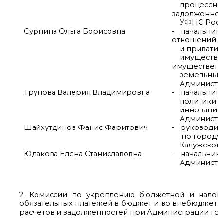
процессно
задолженно
УФНС Росси
Сурнина Ольга Борисовна
- начальни
отношений
и привати
имущества
имуществен
земельных
Админист
Трунова Валерия Владимировна
- начальни
политики 
инновацио
Администр
Шайхутдинов Фанис Фаритович
-
руководи
по городу 
Калужской 
Юдакова Елена Станиславовна
- начальни
Администр
2. Комиссии по укреплению бюджетной и налог
обязательных платежей в бюджет и во внебюджетн
расчетов и задолженностей при Администрации го