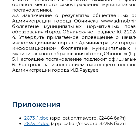
органов местного самоуправления муниципальн
постановлению).
3.2. Заключение о результатах общественных
Администрации города Обнинска www.admobnin
бюллетене муниципальных нормативных прав
образования «Город Обнинск» не позднее 10.12.202
4. Утвердить прилагаемое оповещение о начал
информационном портале Администрации города Об
информационном бюллетене муниципальных н
муниципального образования «Город Обнинск» (П
5. Настоящее постановление подлежит официально
6. Контроль за исполнением настоящего постан
Администрации города И.В.Раудуве.
Приложения
2673_1.doc
(application/msword, 62464 байт)
2673_2.doc
(application/msword, 32256 байт)