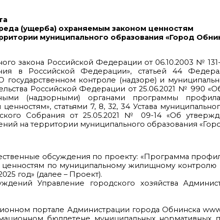
та
реда (ущерба) охраняемым законом ценностям
ритории муниципального образования «Город Обнин
льного закона Российской Федерации от 06.10.2003 № 1
ния в Российской Федерации», статьей 44 Федера
О государственном контроле (надзоре) и муниципаль
льства Российской Федерации от 25.06.2021 № 990 «
ными (надзорными) органами программы профила
енностям», статьями 7, 8, 32, 34 Устава муниципально
ского Собрания от 25.05.2021 № 09-14 «Об утверж
ний на территории муниципального образования «Горо
 общественные обсуждения по проекту: «Программа проф
м ценностям по муниципальному жилищному контролю 
25 год» (далее – Проект).
уждений Управление городского хозяйства Админис
ционном портале Администрации города Обнинска www
ормационном бюллетене муниципальных нормативных п