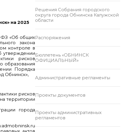
Решения Собрания городского
округа города Обнинска Калужской
области
ск» на 2025
31-ФЗ «Об общих
Распоряжения
льного закона
ном контроле в
Об утверждении
Бюллетень «ОБНИНСК
ктики рисков
ОФИЦИАЛЬНЫЙ»
го образования
дении Порядка
д Обнинск»,
Административные регламенты
илактики рисков
Проекты документов
на территории
трации города
Проекты административных
регламентов
.admobninsk.ru
равовых актов