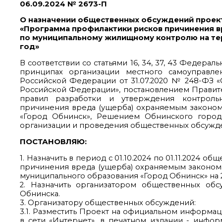
06.09.2024 № 2673-П
О назначении общественных обсуждений проек
«Программа профилактики рисков причинения в
по муниципальному жилищному контролю на тер
год»
В соответствии со статьями 16, 34, 37, 43 Федера
принципах организации местного самоуправле
Российской Федерации от 31.07.2020 № 248-ФЗ «
Российской Федерации», постановлением Правите
правил разработки и утверждения контроль
причинения вреда (ущерба) охраняемым законом ц
«Город Обнинск», Решением Обнинского город
организации и проведения общественных обсужде
ПОСТАНОВЛЯЮ:
1. Назначить в период с 01.10.2024 по 01.11.2024
причинения вреда (ущерба) охраняемым законо
муниципального образования «Город Обнинск» на 20
2. Назначить организатором общественных обс
Обнинска.
3. Организатору общественных обсуждений:
3.1. Разместить Проект на официальном информа
в сети «Интернет», в печатном издании - инф