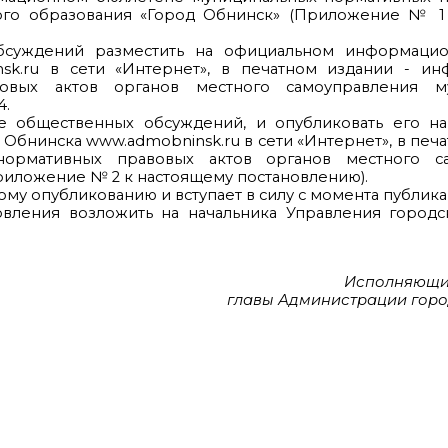
ого образования «Город Обнинск» (Приложение № 1
 обсуждений разместить на официальном информаци
sk.ru в сети «Интернет», в печатном издании - и
овых актов органов местного самоуправления му
4.
е общественных обсуждений, и опубликовать его н
нинска www.admobninsk.ru в сети «Интернет», в печа
ормативных правовых актов органов местного са
риложение № 2 к настоящему постановлению).
му опубликованию и вступает в силу с момента публика
овления возложить на начальника Управления городс
Исполняющи
главы Администрации горо