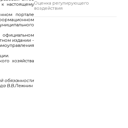
Оценка регулирующего
 к настоящему
воздействия
онном портале
нформационном
ниципального
а официальном
тном издании -
моуправления
ции.
кого хозяйства
й обязанности
да В.В.Лежнин