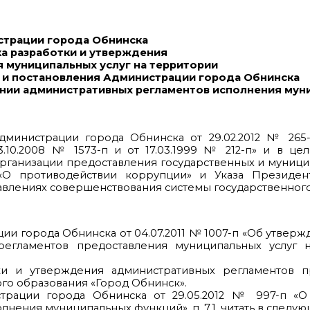
страции города Обнинска
ка разработки и утверждения
 муниципальных услуг на территории
 и постановления Администрации города Обнинска
дении административных регламентов исполнения му
Администрации города Обнинска от 29.02.2012 № 265
.10.2008 № 1573-п и от 17.03.1999 № 212-п» и в це
организации предоставления государственных и муницип
«О противодействии коррупции» и Указа Президен
равлениях совершенствования системы государственног
ции города Обнинска от 04.07.2011 № 1007-п «Об утвер
регламентов предоставления муниципальных услуг 
ки и утверждения административных регламентов п
го образования «Город Обнинск».
трации города Обнинска от 29.05.2012 № 997-п «О
ения муниципальных функций». п. 7.1. читать в следу