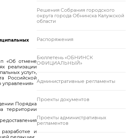
Решения Собрания городского
округа города Обнинска Калужской
области
Распоряжения
ниципальных
Бюллетень «ОБНИНСК
-п «Об отмене
ОФИЦИАЛЬНЫЙ»
лях реализации
альных услуг»,
та Российской
Административные регламенты
о управления»
Проекты документов
ждении Порядка
на территории
Проекты административных
редоставления
регламентов
 разработке и
ющей редакции: