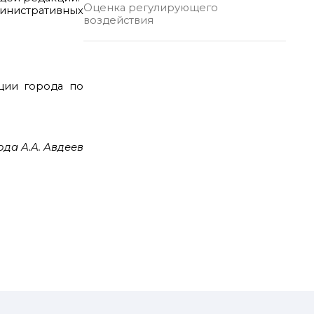
Оценка регулирующего
инистративных
воздействия
ции города по
да А.А. Авдеев