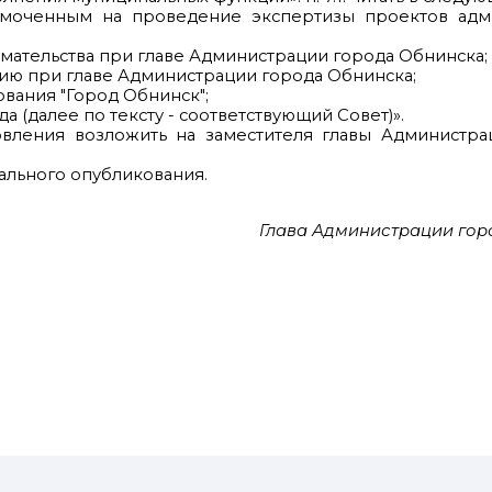
лномоченным на проведение экспертизы проектов адм
имательства при главе Администрации города Обнинска;
тию при главе Администрации города Обнинска;
вания "Город Обнинск";
а (далее по тексту - соответствующий Совет)».
овления возложить на заместителя главы Администра
иального опубликования.
Глава Администрации горо