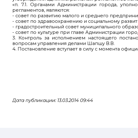
«п. 7.1. Органами Администрации города, упо
регламентов, являются:
- совет по развитию малого и среднего предприн
- совет по здравоохранению и социальному разви
- градостроительный совет муниципального образо
- совет по культуре при главе Администрации город
3. Контроль за исполнением настоящего постан
вопросам управления делами Шапшу В.В.
4. Постановление вступает в силу с момента офиц
Дата публикации: 13.03.2014 09:44