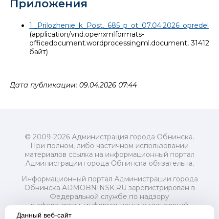
Приложения
1._Prilozhenie_k_Post._685_p_ot_07.04.2026_opredelit
(application/vnd.openxmlformats-
officedocument.wordprocessingml.document, 31412
байт)
Дата публикации: 09.04.2026 07:44
© 2009-2026 Администрация города Обнинска.
При полном, либо частичном использовании
материалов ссылка на информационный портал
Администрации города Обнинска обязательна.
Информационный портал Администрации города
Обнинска ADMOBNINSK.RU зарегистрирован в
Федеральной службе по надзору
в сфере связи, информационных технологий
и массовых коммуникаций (Роскомнадзор) 24 июля
Данный веб-сайт