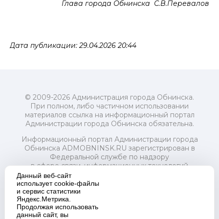
Глава города Обнинска С.В.Перевалов
Дата публикации: 29.04.2026 20:44
© 2009-2026 Администрация города Обнинска.
При полном, либо частичном использовании
материалов ссылка на информационный портал
Администрации города Обнинска обязательна.
Информационный портал Администрации города
Обнинска ADMOBNINSK.RU зарегистрирован в
Федеральной службе по надзору
в сфере связи, информационных технологий
и массовых коммуникаций (Роскомнадзор) 24 июля
Данный веб-сайт
2018 года.
использует cookie-файлы
и сервис статистики
Свидетельство о регистрации Эл № ФС77-73321
Яндекс.Метрика.
Продолжая использовать
Учредитель: Администрация (исполнительно-
данный сайт, вы
распорядительный орган) городского округа "Город