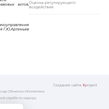
йте.
Оценка регулирующего
авовых актов,
воздействия
самоуправления
я Г.Ю.Артемьев
Создание сайта:
K
project
рода Обнинска обязательна.
ой службе по надзору