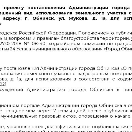
 проекту постановления Администрации города
ешенный вид использования земельного участка 
 адресу: г. Обнинск, ул. Жукова, д. 1а, для ис
»
го кодекса Российской Федерации, Положением о публи
ым вопросам и правилам благоустройства территории
7.02.2018 № 08-40, ходатайством комиссии по градо
татьи 24 Устава муниципального образования «Город Обн
ту постановления Администрации города Обнинска «О 
ования земельного участка с кадастровым номером 4
ва, д. 1а, для использования в соответствии с кодом
021.
бсуждений Администрацию города Обнинска в лиц
ционном портале Администрации города Обнинска в с
е позднее чем через 7 (семь) дней после опубликова
 муниципальных правовых актов, оповещения о начал
ядке, установленном для официального опубликования