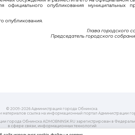
венных обсуждений и разместить его на официальном са
ля официального опубликования муниципальных пр
го опубликования.
Глава городского 
Председатель городского собрани
© 2009-2026 Администрация города Обнинска.
и материалов ссылка на информационный портал Администрации го
ии города Обнинска ADMOBNINSK.RU зарегистрирован в Федеральн
в сфере связи, информационных технологий
ассовых коммуникаций (Роскомнадзор) 24 июля 2018 года.
б-сайт использует cookie-файлы и сервис
Свидетельство о регистрации Эл № ФС77-73321