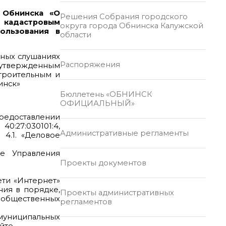
 Обнинска «О
Решения Собрания городского
с кадастровым
округа города Обнинска Калужской
пользования в
области
чных слушаниях
Распоряжения
, утвержденным
строительным и
инск»
Бюллетень «ОБНИНСК
ОФИЦИАЛЬНЫЙ»
предоставлении
0:27:030101:4,
Административные регламенты
 4.1. «Деловое
е Управления
Проекты документов
ети «Интернет»
ния в порядке,
Проекты административных
е общественных
регламентов
 муниципальных