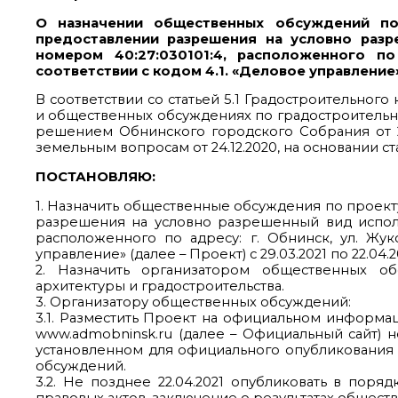
О назначении общественных обсуждений по
предоставлении разрешения на условно разр
номером 40:27:030101:4, расположенного по
соответствии с кодом 4.1. «Деловое управление
В соответствии со статьей 5.1 Градостроительно
и общественных обсуждениях по градостроительн
решением Обнинского городского Собрания от 2
земельным вопросам от 24.12.2020, на основании с
ПОСТАНОВЛЯЮ:
1. Назначить общественные обсуждения по проек
разрешения на условно разрешенный вид использ
расположенного по адресу: г. Обнинск, ул. Жуко
управление» (далее – Проект) с 29.03.2021 по 22.04.2
2. Назначить организатором общественных о
архитектуры и градостроительства.
3. Организатору общественных обсуждений:
3.1. Разместить Проект на официальном информа
www.admobninsk.ru (далее – Официальный сайт) н
установленном для официального опубликования
обсуждений.
3.2. Не позднее 22.04.2021 опубликовать в пор