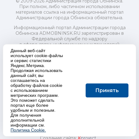
© 2009-2026 Администрация города Обнинска.
При полном, либо частичном использовании
материалов ссылка на информационный портал
Администрации города Обнинска обязательна.
Информационный портал Администрации города
Обнинска ADMOBNINSK.RU зарегистрирован в
Федеральной службе по надзору
в сфере связи, информационных технологий
и массовых коммуникаций (Роскомнадзор) 24 июля
Данный веб-сайт
2018 года.
использует cookie-файлы
и сервис статистики
Свидетельство о регистрации Эл № ФС77-73321
Яндекс.Метрика.
Продолжая использовать
Учредитель: Администрация (исполнительно-
данный сайт, вы
распорядительный орган) городского округа "Город
соглашаетесь на
Обнинск". Главный редактор: Байкова Е.А.
обработку файлов cookie
Адрес электронной почты Редакции:
Принять
с использованием
redactor@admobninsk.ru
метрических программ.
Телефон Редакции: +7 (484) 395-85-85
Это поможет сделать
Настоящий ресурс содержит материалы 18+
портал еще более
Политика в отношении обработки персональных
удобным и полезным.
Для получения
данных
дополнительной
информации см.
Политика Cookie.
Создание сайта:
K
project