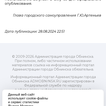
опубликования.
Глава городского самоуправления Г.Ю.Артемьев
Дата публикации: 28.08.2024 22:51
© 2009-2026 Администрация города Обнинска.
При полном, либо частичном использовании
материалов ссылка на информационный портал
Администрации города Обнинска обязательна.
Информационный портал Администрации города
Обнинска ADMOBNINSK.RU зарегистрирован в
Федеральной службе по надзору
в сфере связи, информационных технологий
и массовых коммуникаций (Роскомнадзор) 24 июля
Данный веб-сайт
2018 года.
использует cookie-файлы
и сервис статистики
Свидетельство о регистрации Эл № ФС77-73321
Яндекс.Метрика.