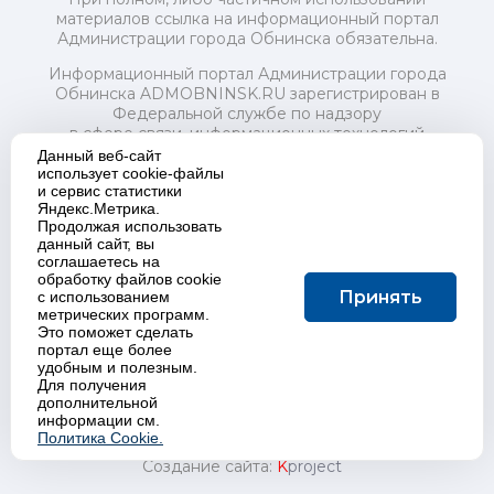
материалов ссылка на информационный портал
Администрации города Обнинска обязательна.
Информационный портал Администрации города
Обнинска ADMOBNINSK.RU зарегистрирован в
Федеральной службе по надзору
в сфере связи, информационных технологий
и массовых коммуникаций (Роскомнадзор) 24 июля
Данный веб-сайт
2018 года.
использует cookie-файлы
и сервис статистики
Свидетельство о регистрации Эл № ФС77-73321
Яндекс.Метрика.
Продолжая использовать
Учредитель: Администрация (исполнительно-
данный сайт, вы
распорядительный орган) городского округа "Город
соглашаетесь на
Обнинск". Главный редактор: Байкова Е.А.
обработку файлов cookie
Адрес электронной почты Редакции:
Принять
с использованием
redactor@admobninsk.ru
метрических программ.
Телефон Редакции: +7 (484) 395-85-85
Это поможет сделать
Настоящий ресурс содержит материалы 18+
портал еще более
Политика в отношении обработки персональных
удобным и полезным.
Для получения
данных
дополнительной
информации см.
Политика Cookie.
Создание сайта:
K
project