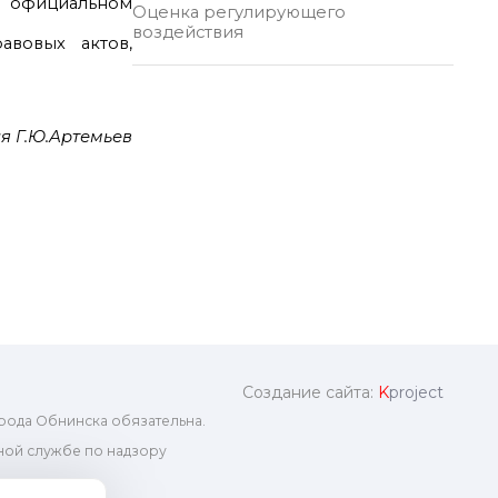
 официальном
Оценка регулирующего
воздействия
авовых актов,
я Г.Ю.Артемьев
Создание сайта:
K
project
рода Обнинска обязательна.
ой службе по надзору