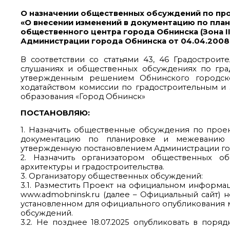
О назначении общественных обсуждений по пр
«О внесении изменений в документацию по пла
общественного центра города Обнинска (Зона I
Администрации города Обнинска от 04.04.2008
В соответствии со статьями 43, 46 Градостро
слушаниях и общественных обсуждениях по гра
утвержденным решением Обнинского городско
ходатайством комиссии по градостроительным и 
образования «Город Обнинск»
ПОСТАНОВЛЯЮ:
1. Назначить общественные обсуждения по прое
документацию по планировке и межеванию т
утвержденную постановлением Администрации города
2. Назначить организатором общественных о
архитектуры и градостроительства.
3. Организатору общественных обсуждений:
3.1. Разместить Проект на официальном информа
www.admobninsk.ru (далее – Официальный сайт) н
установленном для официального опубликования 
обсуждений.
3.2. Не позднее 18.07.2025 опубликовать в пор