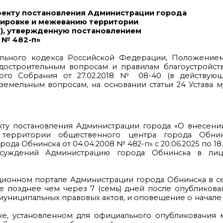
оекту постановления Администрации города
нировке и межеванию территории
I), утвержденную постановлением
 № 482-п»
ительного кодекса Российской Федерации, Положение
достроительным вопросам и правилам благоустройств
го Собрания от 27.02.2018 № 08-40 (в действующ
земельным вопросам, на основании статьи 24 Устава 
кту постановления Администрации города «О внесени
ерритории общественного центра города Обнинск
 Обнинска от 04.04.2008 № 482-п» с 20.06.2025 по 18.0
бсуждений Администрацию города Обнинска в лиц
ционном портале Администрации города Обнинска в с
е позднее чем через 7 (семь) дней после опубликова
муниципальных правовых актов, и оповещение о начал
ядке, установленном для официального опубликования