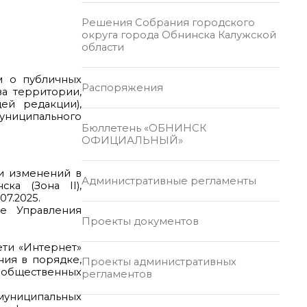
Решения Собрания городского
округа города Обнинска Калужской
области
м о публичных
Распоряжения
а территории,
ей редакции),
муниципального
Бюллетень «ОБНИНСК
ОФИЦИАЛЬНЫЙ»
и изменений в
Административные регламенты
а (Зона II),
7.2025.
е Управления
Проекты документов
ети «Интернет»
ния в порядке,
Проекты административных
е общественных
регламентов
 муниципальных