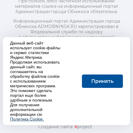
При полном, либо частичном использовании
материалов ссылка на информационный портал
Администрации города Обнинска обязательна.
Информационный портал Администрации города
Обнинска ADMOBNINSK.RU зарегистрирован в
Федеральной службе по надзору
в сфере связи, информационных технологий
и массовых коммуникаций (Роскомнадзор) 24 июля
Данный веб-сайт
2018 года.
использует cookie-файлы
и сервис статистики
Свидетельство о регистрации Эл № ФС77-73321
Яндекс.Метрика.
Продолжая использовать
Учредитель: Администрация (исполнительно-
данный сайт, вы
распорядительный орган) городского округа "Город
соглашаетесь на
Обнинск". Главный редактор: Байкова Е.А.
обработку файлов cookie
Адрес электронной почты Редакции:
Принять
с использованием
redactor@admobninsk.ru
метрических программ.
Телефон Редакции: +7 (484) 395-85-85
Это поможет сделать
Настоящий ресурс содержит материалы 18+
портал еще более
Политика в отношении обработки персональных
удобным и полезным.
Для получения
данных
дополнительной
информации см.
Политика Cookie.
Создание сайта:
K
project