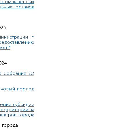
ых им казенных
льных органов
024
инистрации г.
едоставлению
монт"
024
о Собрания «О
ановый период
ения субсидии
 территории за
скверов города
и города