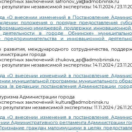
кспертных заключений: safronov_ya@admobninsk.ru
езультатам независимой экспертизы: 14.11.2024 / 23.11.2
да «О внесении изменений в Постановление Админис
ерждении положения о порядке предоставления субс
формационно-имиджевой поддержки инновационной 
 деятельности в городе Обнинске» муниципальн
о предпринимательства и инновационной деятельн
о развития, международного сотрудничества, поддер
министрации города
кспертных заключений: zhukova_ap@admobninsk.ru
езультатам независимой экспертизы: 14.11.2024 / 23.11.2
да «О внесении изменений в постановление Админис
ждении муниципальной программы муниципального обра
ска (в редакции постановления Администрации город
и туризма Администрации города
кспертных заключений: kultura@admobninsk.ru
езультатам независимой экспертизы: 11.11.2024 / 26.11.2
да «О внесении изменения в постановление Админис
дении Административного регламента Администрации г
«Признание граждан малоимущими в целях предоставл