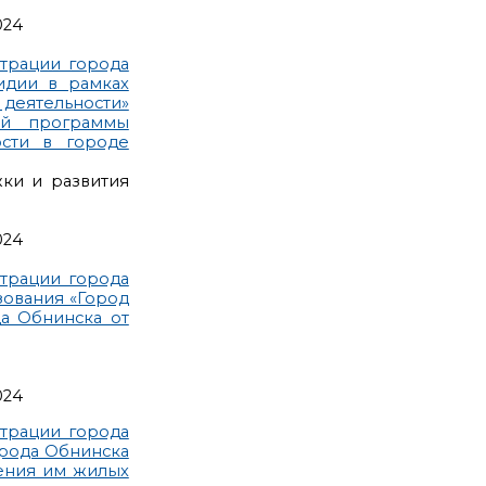
024
трации города
идии в рамках
деятельности»
ой программы
ости в городе
жки и развития
024
трации города
зования «Город
а Обнинска от
024
трации города
орода Обнинска
ения им жилых