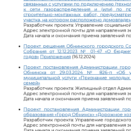
связанных с услугами по подключению (техн
к сети газораспределения и (или) по п
строительно-монтажных работ, предусматри
участка, на котором расположено домовладе
Разработчик проекта: Управление социально
Адрес электронной почты для направления э
Дата начала и окончания приема заявлений по 
Проект решения Обнинского городского С
Собрания от 12.12.2023 № 01-47 «О бюдж
годов»
Приложения
(16.12.2024)
Проект постановления Администрации горо
Обнинска от 29.03.2024 № 826-п «Об у
муниципальной услуги «Признание молоды
семей»
Разработчик проекта: Жилищный отдел Адми
Адрес электронной почты для направления э
Дата начала и окончания приема заявлений по р
Проект постановления Администрации го
образования «Город Обнинск» «Дорожное хоз
Разработчик проекта: Управление городског
Адрес электронной почты для направления э
Дата начала и окончания приема заявлений по р