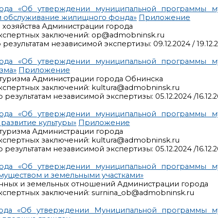
рода «Об утверждении муниципальной программы м
и обслуживание жилищного фонда»
Приложение
о хозяйства Администрации города
кспертных заключений: op@admobninsk.ru
результатам независимой экспертизы: 09.12.2024 / 19.12.
рода «Об утверждении муниципальной программы м
зма»
Приложение
и туризма Администрации города Обнинска
кспертных заключений: kultura@admobninsk.ru
результатам независимой экспертизы: 05.12.2024 /16.12.
рода «Об утверждении муниципальной программы м
развитие культуры»
Приложение
 туризма Администрации города
кспертных заключений: kultura@admobninsk.ru
результатам независимой экспертизы: 05.12.2024 /16.12.
рода «Об утверждении муниципальной программы м
муществом и земельными участками»
енных и земельных отношений Администрации города
кспертных заключений: surnina_ob@admobninsk.ru
рода «Об утверждении Муниципальной программы м