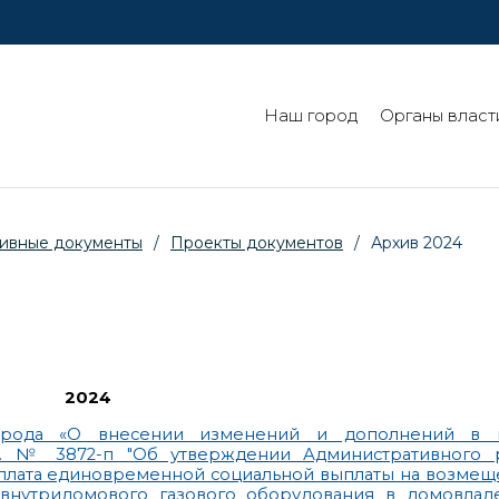
Наш город
Органы власт
ивные документы
/
Проекты документов
/
Архив 2024
2024
орода «О внесении изменений и дополнений в п
4 г. № 3872-п "Об утверждении Административного 
ыплата единовременной социальной выплаты на возмещ
внутридомового газового оборудования в домовладе