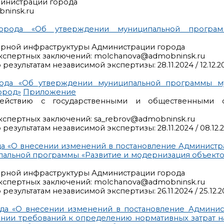
министрации города
ninsk.ru
города «Об утверждении муниципальной програм
нерной инфраструктуры Администрации города
кспертных заключений: molchanova@admobninsk.ru
езультатам независимой экспертизы: 28.11.2024 / 12.12.2
рода «Об утверждении муниципальной программы м
ород»
Приложение
действию с государственными и общественными о
кспертных заключений: sa_rebrov@admobninsk.ru
результатам независимой экспертизы: 28.11.2024 / 08.12.
а «О внесении изменений в постановление Администр
ципальной программы «Развитие и модернизация объек
нерной инфраструктуры Администрации города
кспертных заключений: molchanova@admobninsk.ru
езультатам независимой экспертизы: 26.11.2024 / 25.12.2
да «О внесении изменений в постановление Админис
ждении требований к определению нормативных затрат 