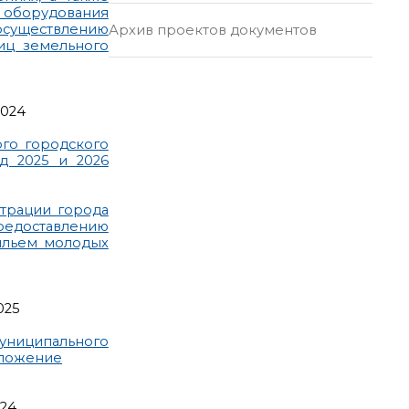
о оборудования
осуществлению
Архив проектов документов
иц земельного
2024
го городского
д 2025 и 2026
трации города
едоставлению
ильем молодых
025
униципального
ложение
024