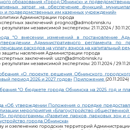
ного образования «Город Обнинск» и подведомственн
тивных затрат на обеспечение функций муниципа
к» и подведомственных им казенных учреждений»
политики Администрации города
кспертных заключений: prognoz@admobninsk.ru
езультатам независимой экспертизы: 21.11.2024 / 30.11.2
рода "О внесении изменений в постановление Адм
тверждении Административного регламента по пр
пенсации расходов на уплату взноса на капитальный ре
й защиты населения Администрации города
кспертных заключений: uszn@admobninsk.ru
езультатам независимой экспертизы: 20.11.2024 / 29.11.2
обрания «О проекте решения Обнинского городског
овый период 2026 и 2027 годов»
Приложение
(20.11.2024)
рания "О бюджете города Обнинска на 2025 год и пл
да «Об утверждении Положения о порядке предоставл
еализации мероприятия «Благоустройство общественной
 15» подпрограммы «Развитие парков, парковых зон и 
устройство города Обнинска»
ству и озеленению городских территорий Администраци