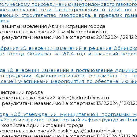
ологическому присоединению) внутридомового газовог
роектированию сети газопотребления и (или) по 
вающих строительство газопровода, в пределах гран
ние»
й защиты населения Администрации города
кспертных заключений: uszn@admobninsk.ru
результатам независимой экспертизы: 20.12.2024 / 29.12.
обрания «О внесении изменений в решение Обнинско
ете города Обнинска на 2024 год и плановый перио
да «О внесении изменений в постановление Админис
тверждении Административного регламента по пр
х семей участниками мероприятия по обеспечению ж
нистрации города
кспертных заключений: krash@admobninsk.ru
езультатам независимой экспертизы: 13.12.2024 / 12.01.2
рода «Об утверждении муниципальной программы м
яйство и развитие транспортной инфраструктуры»
При
о хозяйства Администрации города
кспертных заключений: osokina_ys@admobninsk.ru
езультатам независимой экспертизы: 11.12.2024 / 21.12.2