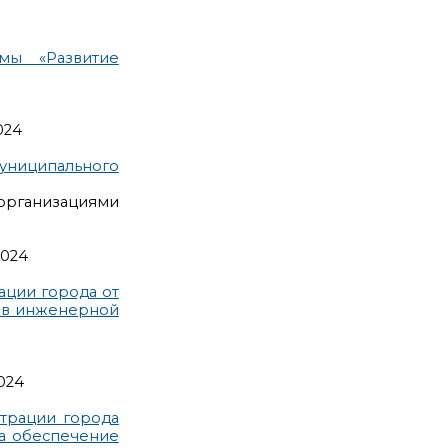
мы «Развитие
024
униципального
рганизациями
2024
ации города от
тов инженерной
024
трации города
на обеспечение