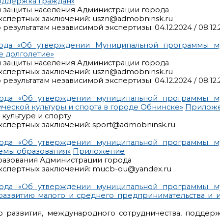
оддержка граждан»
й защиты населения Администрации города
кспертных заключений: uszn@admobninsk.ru
результатам независимой экспертизы: 04.12.2024 / 08.12.
рода «Об утверждении Муниципальной программы м
е долголетие»
й защиты населения Администрации города
кспертных заключений: uszn@admobninsk.ru
результатам независимой экспертизы: 04.12.2024 / 08.12.
рода «Об утверждении муниципальной программы м
ческой культуры и спорта в городе Обнинске»
Прилож
культуре и спорту
кспертных заключений: sport@admobninsk.ru
рода «Об утверждении муниципальной программы м
темы образования»
Приложение
разования Администрации города
кспертных заключений: mucb-ou@yandex.ru
рода «Об утверждении муниципальной программы м
развитию малого и среднего предпринимательства и 
о развития, международного сотрудничества, поддер