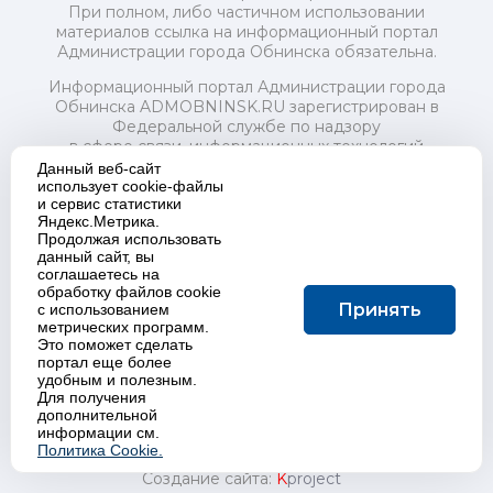
При полном, либо частичном использовании
материалов ссылка на информационный портал
Администрации города Обнинска обязательна.
Информационный портал Администрации города
Обнинска ADMOBNINSK.RU зарегистрирован в
Федеральной службе по надзору
в сфере связи, информационных технологий
и массовых коммуникаций (Роскомнадзор) 24 июля
Данный веб-сайт
2018 года.
использует cookie-файлы
и сервис статистики
Свидетельство о регистрации Эл № ФС77-73321
Яндекс.Метрика.
Продолжая использовать
Учредитель: Администрация (исполнительно-
данный сайт, вы
распорядительный орган) городского округа "Город
соглашаетесь на
Обнинск". Главный редактор: Байкова Е.А.
обработку файлов cookie
Адрес электронной почты Редакции:
Принять
с использованием
redactor@admobninsk.ru
метрических программ.
Телефон Редакции: +7 (484) 395-85-85
Это поможет сделать
Настоящий ресурс содержит материалы 18+
портал еще более
Политика в отношении обработки персональных
удобным и полезным.
Для получения
данных
дополнительной
информации см.
Политика Cookie.
Создание сайта:
K
project