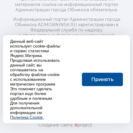
материалов ссылка на информационный портал
Администрации города Обнинска обязательна.
Информационный портал Администрации города
Обнинска ADMOBNINSK.RU зарегистрирован в
Федеральной службе по надзору
в сфере связи, информационных технологий
и массовых коммуникаций (Роскомнадзор) 24 июля
Данный веб-сайт
2018 года.
использует cookie-файлы
и сервис статистики
Свидетельство о регистрации Эл № ФС77-73321
Яндекс.Метрика.
Продолжая использовать
Учредитель: Администрация (исполнительно-
данный сайт, вы
распорядительный орган) городского округа "Город
соглашаетесь на
Обнинск". Главный редактор: Байкова Е.А.
обработку файлов cookie
Адрес электронной почты Редакции:
Принять
с использованием
redactor@admobninsk.ru
метрических программ.
Телефон Редакции: +7 (484) 395-85-85
Это поможет сделать
Настоящий ресурс содержит материалы 18+
портал еще более
Политика в отношении обработки персональных
удобным и полезным.
Для получения
данных
дополнительной
информации см.
Политика Cookie.
Создание сайта:
K
project