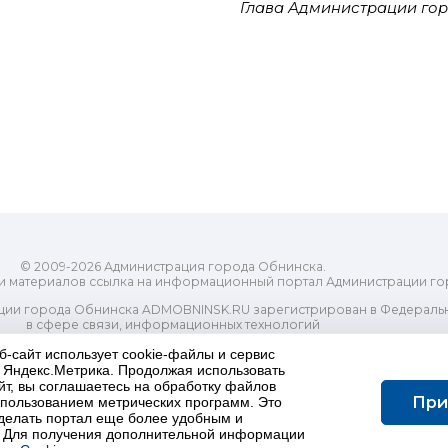
Глава Администрации гор
© 2009-2026 Администрация города Обнинска.
и материалов ссылка на информационный портал Администрации го
ии города Обнинска ADMOBNINSK.RU зарегистрирован в Федеральн
в сфере связи, информационных технологий
ассовых коммуникаций (Роскомнадзор) 24 июля 2018 года.
б-сайт использует cookie-файлы и сервис
Свидетельство о регистрации Эл № ФС77-73321
и Яндекс.Метрика. Продолжая использовать
-распорядительный орган) городского округа "Город Обнинск". Глав
йт, вы соглашаетесь на обработку файлов
ес электронной почты Редакции: redactor@admobninsk.ru
При
использованием метрических программ. Это
Телефон Редакции: +7 (484) 395-85-85
делать портал еще более удобным и
Настоящий ресурс содержит материалы 18+
 Для получения дополнительной информации
олитика в отношении обработки персональных данных