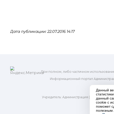
Дата публикации: 22.07.2016 14:17
При полном, либо частичном использовани
Информационный портал Администрац
и м
Данный ве
статистик
Учредитель: Администрация (исполнительно
данный са
Адр
cookie с 
поможет с
полезным.
П