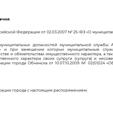
речня
оссийской Федерации от 02.03.2007 № 25-ФЗ «О муницип
муниципальных должностей муниципальной службы 
не и при замещении которых муниципальные служ
стве и обязательствах имущественного характера, а та
твенного характера своих супруги (супруга) и несо
ии города Обнинска от 10.07.10.2009 № 02(01)124 «
рации города с настоящим распоряжением.