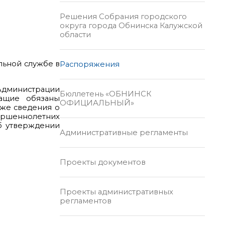
Решения Собрания городского
округа города Обнинска Калужской
области
альной службе в
Распоряжения
Администрации
Бюллетень «ОБНИНСК
ащие обязаны
ОФИЦИАЛЬНЫЙ»
кже сведения о
вершеннолетних
Об утверждении
Административные регламенты
Проекты документов
Проекты административных
регламентов