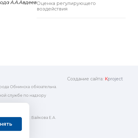
ода А.А.Авдеев
Оценка регулирующего
воздействия
Создание сайта:
K
project
рода Обнинска обязательна.
ой службе по надзору
ный редактор: Байкова Е.А.
нять