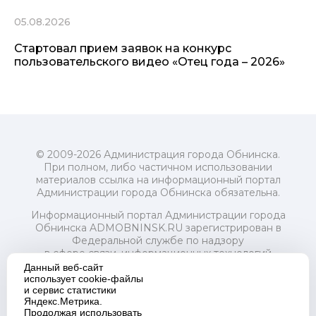
05.08.2026
Стартовал прием заявок на конкурс
пользовательского видео «Отец года – 2026»
© 2009-2026 Администрация города Обнинска.
При полном, либо частичном использовании
материалов ссылка на информационный портал
Администрации города Обнинска обязательна.
Информационный портал Администрации города
Обнинска ADMOBNINSK.RU зарегистрирован в
Федеральной службе по надзору
в сфере связи, информационных технологий
и массовых коммуникаций (Роскомнадзор) 24 июля
Данный веб-сайт
2018 года.
использует cookie-файлы
и сервис статистики
Свидетельство о регистрации Эл № ФС77-73321
Яндекс.Метрика.
Продолжая использовать
Учредитель: Администрация (исполнительно-