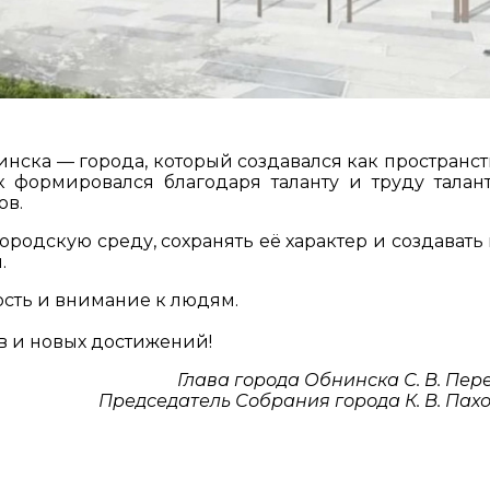
инска — города, который создавался как пространст
 формировался благодаря таланту и труду талан
ов.
ородскую среду, сохранять её характер и создавать
.
ость и внимание к людям.
в и новых достижений!
Глава города Обнинска С. В. Пер
Председатель Собрания города К. В. Пах