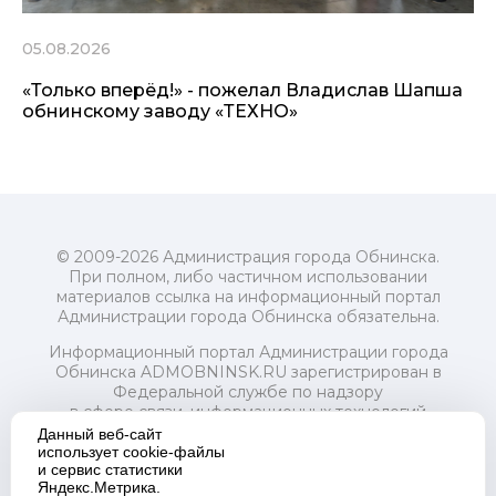
05.08.2026
«Только вперёд!» - пожелал Владислав Шапша
обнинскому заводу «ТЕХНО»
© 2009-2026 Администрация города Обнинска.
При полном, либо частичном использовании
материалов ссылка на информационный портал
Администрации города Обнинска обязательна.
Информационный портал Администрации города
Обнинска ADMOBNINSK.RU зарегистрирован в
Федеральной службе по надзору
в сфере связи, информационных технологий
и массовых коммуникаций (Роскомнадзор) 24 июля
Данный веб-сайт
2018 года.
использует cookie-файлы
и сервис статистики
Свидетельство о регистрации Эл № ФС77-73321
Яндекс.Метрика.