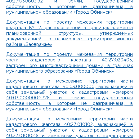
40:27:030803:92 и земли, государственная
собственность на которые не разграничена, в
муниципальном образовании «Город Обнинск»
Документация по проекту межевания территории
квартала № 2, расположенной в границах элемента
планировочной структуры, утвержденных
документацией по планировке территории жилого
района «Заовражье»
Документация по проекту межевания территории
части кадастрового квартала 40:27:020403,
застроенного многоквартирными домами, в границах
муниципального образования «Город Обнинск»
Документация по межеванию территории части
кадастрового квартала 40:03:000000, включающей в
себя земельный участок с кадастровым номером
40:03:000000:2726 и земли государственная
собственность на которые не разграничена, в
муниципальном образовании «Город Обнинск»
Документация по межеванию территории части
кадастрового квартала 40:27:010102, включающей в
себя земельный участок с кадастровым номером
40:27:010102:6 и земельный участок с кадастровым