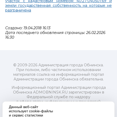
участок с кадастровым номером 40:27:040501:69 и
земли государственная собственность на которые не
разграничена
Создано: 19.04.2018 16:13
Дата последнего обновления страницы: 26.02.2026
16:30
© 2009-2026 Администрация города Обнинска.
При полном, либо частичном использовании
материалов ссылка на информационный портал
Администрации города Обнинска обязательна.
Информационный портал Администрации города
Обнинска ADMOBNINSK.RU зарегистрирован в
Федеральной службе по надзору
в сфере связи, информационных технологий
и массовых коммуникаций (Роскомнадзор) 24 июля
Данный веб-сайт
2018 года.
использует cookie-файлы
и сервис статистики
Свидетельство о регистрации Эл № ФС77-73321