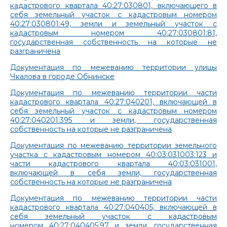
кадастрового квартала 40:27:030801, включающего в
себя земельный участок с кадастровым номером
40:27:030801:49, земли и земельный участок с
кадастровым номером 40:27:030801:81,
государственная собственность на которые не
разграничена
Документация по межеванию территории улицы
Чкалова в городе Обнинске
Документация по межеванию территории части
кадастрового квартала 40:27:040201, включающей в
себя земельный участок с кадастровым номером
40:27:040201:395 и земли, государственная
собственность на которые не разграничена
Документация по межеванию территории земельного
участка с кадастровым номером 40:03:031003:123 и
части кадастрового квартала 40:03:031001,
включающей в себя земли, государственная
собственность на которые не разграничена
Документация по межеванию территории части
кадастрового квартала 40:27:040405, включающей в
себя земельный участок с кадастровым
номером 40:27:040405:97 и земли, государственная