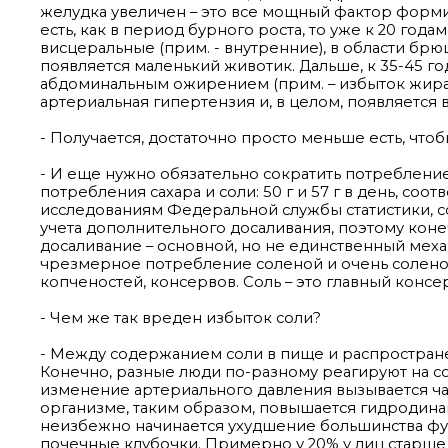
желудка увеличен – это все мощный фактор формир
есть, как в период бурного роста, то уже к 20 го
висцеральные (прим. - внутренние), в области брю
появляется маленький животик. Дальше, к 35-45 г
абдоминальным ожирением (прим. – избыток жира 
артериальная гипертензия и, в целом, появляется
- Получается, достаточно просто меньше есть, что
- И еще нужно обязательно сократить потреблени
потребления сахара и соли: 50 г и 57 г в день, со
исследованиям Федеральной службы статистики, соли
учета дополнительного досаливания, поэтому ко
досаливание – основной, но не единственный меха
чрезмерное потребление соленой и очень соленой
копченостей, консервов. Соль – это главный консе
- Чем же так вреден избыток соли?
- Между содержанием соли в пище и распростране
Конечно, разные люди по-разному реагируют на сол
изменение артериального давления вызывается ча
организме, таким образом, повышается гидродинам
неизбежно начинается ухудшение большинства функ
почечные клубочки. Примерно у 20% у лиц старше 