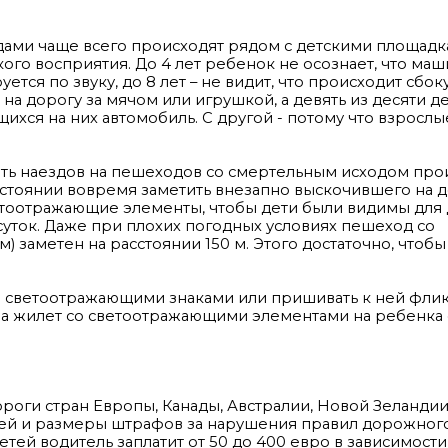
одами чаще всего происходят рядом с детскими площадк
кого восприятия. До 4 лет ребенок не осознает, что ма
ется по звуку, до 8 лет – не видит, что происходит сбоку
 дорогу за мячом или игрушкой, а девять из десяти де
щихся на них автомобиль. С другой - потому что взрослы
еть наездов на пешеходов со смертельным исходом про
состоянии вовремя заметить внезапно выскочившего на 
етоотражающие элементы, чтобы дети были видимы для 
уток. Даже при плохих погодных условиях пешеход со
заметен на расстоянии 150 м. Этого достаточно, чтобы
о светоотражающими знаками или пришивать к ней флик
, а жилет со светоотражающими элементами на ребенка
ороги стран Европы, Канады, Австралии, Новой Зеландии
елей и размеры штрафов за нарушения правил дорожног
ей водитель заплатит от 50 до 400 евро в зависимости 