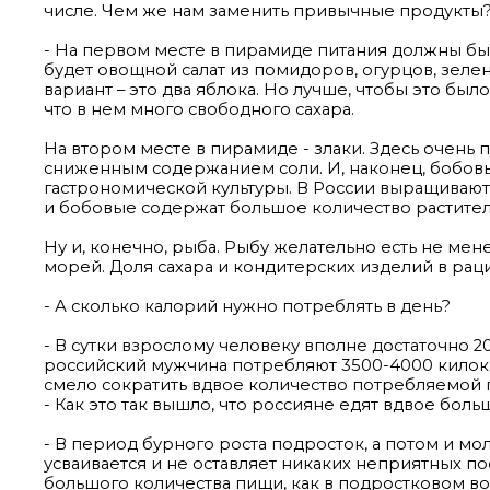
числе. Чем же нам заменить привычные продукты
- На первом месте в пирамиде питания должны быт
будет овощной салат из помидоров, огурцов, зелен
вариант – это два яблока. Но лучше, чтобы это был
что в нем много свободного сахара.
На втором месте в пирамиде - злаки. Здесь очень 
сниженным содержанием соли. И, наконец, бобов
гастрономической культуры. В России выращивают 
и бобовые содержат большое количество растител
Ну и, конечно, рыба. Рыбу желательно есть не ме
морей. Доля сахара и кондитерских изделий в ра
- А сколько калорий нужно потреблять в день?
- В сутки взрослому человеку вполне достаточно 2
российский мужчина потребляют 3500-4000 килока
смело сократить вдвое количество потребляемой 
- Как это так вышло, что россияне едят вдвое боль
- В период бурного роста подросток, а потом и м
усваивается и не оставляет никаких неприятных по
большого количества пищи, как в подростковом в