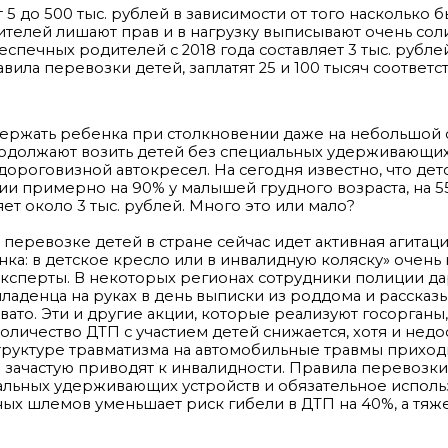
5 до 500 тыс. рублей в зависимости от того насколько 
ителей лишают прав и в нагрузку выписывают очень со
спечных родителей с 2018 года составляет 3 тыс. рублей
ла перевозки детей, заплатят 25 и 100 тысяч соответс
держать ребенка при столкновении даже на небольшой 
родолжают возить детей без специальных удерживающих
дороговизной автокресел. На сегодня известно, что дет
рии примерно на 90% у малышей грудного возраста, на 5
т около 3 тыс. рублей. Много это или мало?
перевозке детей в стране сейчас идет активная агитац
нка: в детское кресло или в инвалидную коляску» очень
ксперты. В некоторых регионах сотрудники полиции да
аденца на руках в день выписки из роддома и рассказ
вато. Эти и другие акции, которые реализуют госорганы
личество ДТП с участием детей снижается, хотя и недо
й структуре травматизма на автомобильные травмы приходи
 зачастую приводят к инвалидности. Правила перевозки
альных удерживающих устройств и обязательное испол
ных шлемов уменьшает риск гибели в ДТП на 40%, а тяж