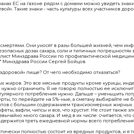
анах ЕС на газоне рядом с домами можно увидеть знаки
твой». Такие знаки - часть культуры всех участников до
 смертями. Они уносят в разы большей жизней, чем и
езопасных дозах сахара, соли и типичных погрешностях 
алист Минздрава России по профилактической медицин
 Минздрава России Сергей Бойцов.
ездоровой» пище? От чего необходимо отказаться?
х жиров. Это все мясные продукты кроме курицы, инде
нужно ограничить. Я не говорю полностью ее исключит
регулярного потребления нужно. Дальше – уменьшить по
ты, то перейдите на 5%-ные, а сметану выбирайте не 
уктов с большим содержанием трансизомерных жирных ки
еты, вафли, чипсы и все, что хрустит. Не стоит также з
ычайно много сахара. И мед в их числе: считается, что
 содержится треть ежедневной нормы всего потребления
тически полностью состоит из вредных продуктов, и я т