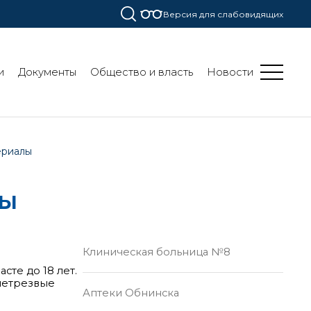
Версия для слабовидящих
и
Документы
Общество и власть
Новости
ериалы
лы
Клиническая больница №8
сте до 18 лет.
 нетрезвые
Аптеки Обнинска