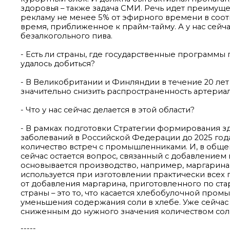
здоровья – также задача СМИ. Речь идет преимущ
рекламу не менее 5% от эфирного времени в соотв
время, приближенное к прайм-тайму. А у нас сейч
безалкогольного пива.
- Есть ли страны, где государственные программы
удалось добиться?
- В Великобритании и Финляндии в течение 20 ле
значительно снизить распространенность артериа
- Что у нас сейчас делается в этой области?
- В рамках подготовки Стратегии формирования 
заболеваний в Российской Федерации до 2025 го
количество встреч с промышленниками. И, в общ
сейчас остается вопрос, связанный с добавлением
основывается производство, например, маргарина.
используется при изготовлении практически всех пр
от добавления маргарина, приготовленного по ста
страны – это то, что касается хлебобулочной про
уменьшения содержания соли в хлебе. Уже сейчас
сниженным до нужного значения количеством сол
-----