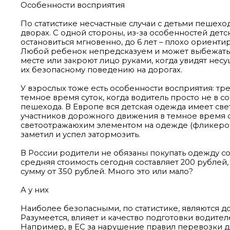
Особенности восприятия
По статистике несчастные случаи с детьми пешех
дворах. С одной стороны, из-за особенностей детс
остановиться мгновенно, до 6 лет – плохо ориентиру
Любой ребенок непредсказуем и может выбежать на
месте или закроют лицо руками, когда увидят несу
их безопасному поведению на дорогах.
У взрослых тоже есть особенности восприятия: тр
темное время суток, когда водитель просто не в 
пешехода. В Европе вся детская одежда имеет св
участников дорожного движения в темное время с
светоотражаюхим элементом на одежде (фликером) 
заметил и успел затормозить.
В России родители не обязаны покупать одежду с
средняя стоимость сегодня составляет 200 рублей
сумму от 350 рублей. Много это или мало?
А у них
Наиболее безопасными, по статистике, являются д
Разумеется, влияет и качество подготовки водит
Например, в ЕС за нарушение правил перевозки дет