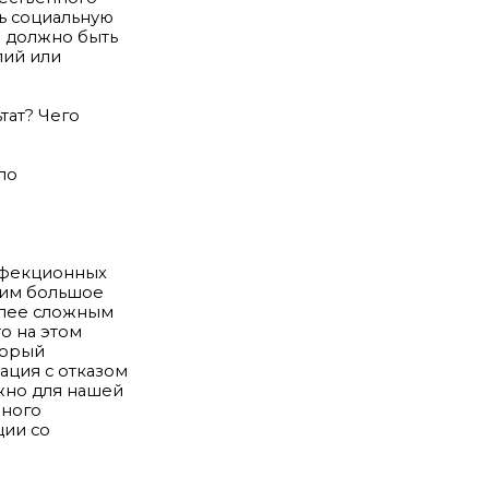
ь социальную
о должно быть
лий или
тат? Чего
ло
нфекционных
дим большое
олее сложным
о на этом
торый
уация с отказом
ажно для нашей
нного
ции со