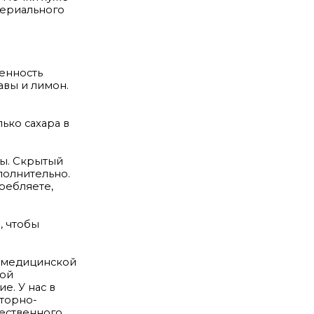
териального
ненность
вы и лимон.
лько сахара в
ты. Скрытый
полнительно.
требляете,
, чтобы
й медицинской
кой
е. У нас в
аторно-
щественного