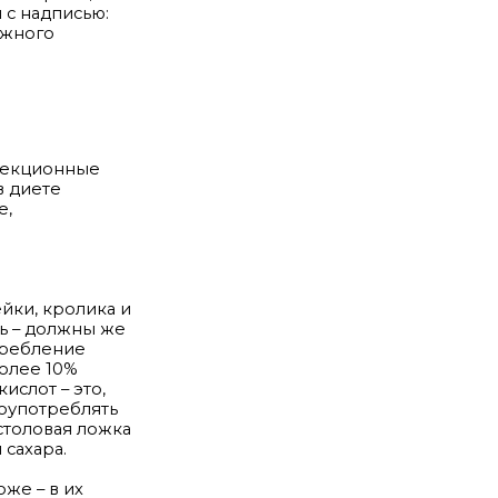
 с надписью:
рожного
нфекционные
в диете
е,
йки, кролика и
ь – должны же
требление
более 10%
слот – это,
лоупотреблять
 столовая ложка
 сахара.
оже – в их