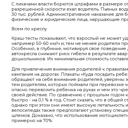
С лихачами власти борются штрафами в размере от 
разрешенной скорости ехал водитель. Пьяных вод
30 тыс. рублей. Административное наказание для бе
физические и юридические лица, нарушающие прави
Всем по креслу
Краш-тесты показывают, что взрослый не может у
например 50-60 км/ч и, тем не менее родители п
Особенно, в глубинке, мотивируя свое поведение 
автокресла снижают риск гибели в результате ава
дошкольников. Их минимальная стоимость составляе
Для привлечения внимания родителей к правилам 
кампания на дорогах. Плакаты «Куда посадить ребе
обращают на себя внимание родителей, уверены э
тем родителям, которых поймали при перевозке мл
опасно перевозить ребенка на руках и чем это чре
своей действие. По сравнению с прошлым годом ко
быстро - на 0,1 % в год. Стоит сказать, что в обще
однако при этом они имеют высокую летальность и
велосипедах также предполагают установку специ
шлемов. Доказано, что использование мотоциклет
примерно на 70%.