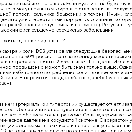
ования избыточного веса. Если мужчина не будет чувс
дам у него могут появиться жировые отложения, в первую
шной полости, сальника, брыжейки, в печени. Иными сл
одам, это уже стереотипный портрет россиянина, которы
верхней половине туловища и на животе). Результат - 
 высокий риск сердечно-сосудистых заболеваний.
бы жить здоровее и дольше?
е сахара и соли. ВОЗ установила следующие безопасные
ответственно. 60% россиян, согласно эпидемиологическим
 потребляют почти в 2 раза выше –11 г в день. И эта ст
нечное превышение может быть значительно выше. Одна
низм избыточного потребления соли. Главное все-таки –
 пищи. В первую очередь, колбасных, хлебобулочных и
рвант.
нием артериальной гипертонии существует отчетливая 
ь, есть более или менее чувствительные к соли, но все
ще всего обилием соли в рационе. Соль задерживает ж
ическое давление в сосудистой системе. С возрастом 
ций организма, в том числе и почек - запустевают, так
60 лет они запустевают уже по естественным причинам