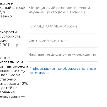
быстрее
лидный штраф –
Медицинский радиологический
, а
научный центр (МРНЦ РАМН)
твенно.
ГОУ ОЦПО ФМБА России
скорости,
 устройств.
Санаторий «Сигнал»
ские
5-80% — у
Частные медицинские учреждения
ионная
 наглядные и
рят автокресла
Информационно-образовательные
ывают, почему
материалы
, возымели
статочно
тся всего 1,2%,
 детей на
ьзование
елых травм —