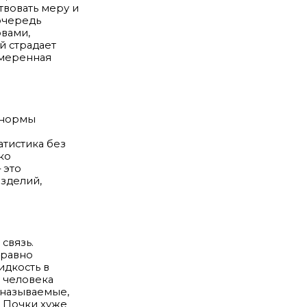
твовать меру и
 очередь
овами,
й страдает
умеренная
 нормы
атистика без
ко
 это
зделий,
связь.
 равно
идкость в
у человека
 называемые,
. Почки хуже