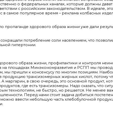
ественно о федеральных каналах, которые должны дават
етствии с российским законодательством. В идеале, эт
ас в самое популярное время – реклама колбасных изде
 по пропаганде здорового образа жизни уже дали резуль
т сокращали потребление соли населением, что позволи
льной гипертонии.
здорового образа жизни, профилактики и контроля неи
да на площадках Минэкономразвития и РСПП мы прово
ем, мы пришли к консенсусу по многим позициям. Наиб
 в продукцию трансизомерных жирных кислот, потому чт
 А маргарин, в свою очередь, это основной продукт, ко
одуктов, где есть трансизомеры. Надо сказать, что сит
рым технологиям, не быстро, но решается. Не менее в
мышленности. Перед нами стоит задача добиться постепе
 можно ввести небольшую часть хлебобулочной продук
и.