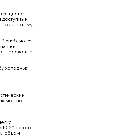
 в рационе
и доступный
ноград, потому
й хлеб, но со
 нашей
рт. Гороховые
бу холодных
истический
них можно
легко
 10-20 такого
ь, объем