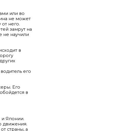
ами или во
шина не может
 от него.
тей замрут на
е не научили
исходит в
дорогу
других
 водитель его
еры. Его
 обойдется в
 и Японии.
о движения.
от страны, а