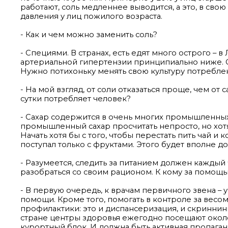
работают, соль медленнее выводится, а это, в св
давления у лиц пожилого возраста.
- Как и чем можно заменить соль?
- Специями. В странах, есть едят много острого –
артериальной гипертензии принципиально ниже. 
Нужно потихоньку менять свою культуру потребле
- На мой взгляд, от соли отказаться проще, чем от 
сутки потребляет человек?
- Сахар содержится в очень многих промышленных 
промышленный сахар просчитать непросто, но хотя 
Начать хотя бы с того, чтобы перестать пить чай и
поступал только с фруктами. Этого будет вполне до
- Разумеется, следить за питанием должен каждый 
разобраться со своим рационом. К кому за помощ
- В первую очередь, к врачам первичного звена –
помощи. Кроме того, помогать в контроле за вес
профилактики: это и диспансеризация, и скриннин
стране центры здоровья ежегодно посещают около
курортный блок. И должна быть активная пропага