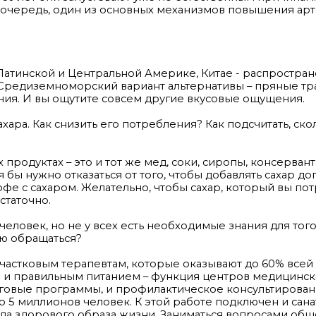
ою очередь, один из основных механизмов повышения ар
 в Латинской и Центральной Америке, Китае - распростра
Средиземноморский вариант альтернативы – пряные тра
ния. И вы ощутите совсем другие вкусовые ощущения.
сахара. Как снизить его потребления? Как подсчитать, ско
продуктах – это и тот же мед, соки, сиропы, консерван
бы нужно отказаться от того, чтобы добавлять сахар до
 кофе с сахаром. Желательно, чтобы сахар, который вы по
статочно.
человек, но не у всех есть необходимые знания для того
ью обращаться?
 участковым терапевтам, которые оказывают до 60% все
ом и правильным питанием – функция центров медицинс
говые программы, и профилактическое консультировани
 5 миллионов человек. К этой работе подключен и сан
нда здорового образа жизни. Заниматься вопросами об