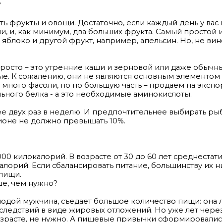
?
ь фрукты и овощи. Достаточно, если каждый день у вас
и, и, как минимум, два больших фрукта. Самый простой 
о яблоко и другой фрукт, например, апельсин. Но, не ви
просто – это утренние каши и зерновой или даже обычны
ые. К сожалению, они не являются основным элементом
много фасоли, но но большую часть – продаем на экспо
ьного белка - а это необходимые аминокислоты.
нее двух раз в неделю. И предпочтительнее выбирать ры
ционе не должно превышать 10%.
000 килокалорий. В возрасте от 30 до 60 лет среднестат
лорий. Если сбалансировать питание, большинству их 
пищи.
ше, чем нужно?
олодой мужчина, съедает большое количество пищи: она 
следствий в виде жировых отложений. Но уже лет через
озрасте, не нужно. А пищевые привычки сформировалис