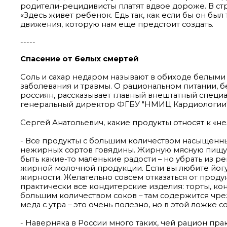
родители-рецидивисты платят вдвое дороже. В стр
«Здесь живет ребенок. Едь так, как если бы он был 
движения, которую нам еще предстоит создать.
-----
Спасение от белых смертей
Соль и сахар недаром называют в обиходе белыми
заболевания и травмы. О рациональном питании, б
россиян, рассказывает главный внештатный специ
генеральный директор ФГБУ "НМИЦ Кардиологии"
Cергей Анатольевич, какие продукты относят к «н
- Все продукты с большим количеством насыщенны
нежирных сортов говядины. Жирную мясную пищу 
быть какие-то маленькие радости – но убрать из 
жирной молочной продукции. Если вы любите йогур
жирности. Желательно совсем отказаться от прод
практически все кондитерские изделия: торты, конф
большим количеством соков – там содержится чрезв
меда с утра – это очень полезно, но в этой ложке
- Наверняка в России много таких, чей рацион прак