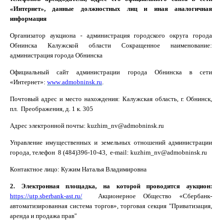
«Интернет», данные должностных лиц и иная аналогичная
информация
Организатор аукциона -
а
дминистрация городского округа города
Обнинска Калужской области
Сокращенное наименование:
администрация города Обнинска
Официальный сайт
администрации города Обнинска
в сети
«Интернет»:
www
.
admobninsk
.
ru
.
Почтовый адрес и место нахождения:
Калужская область, г. Обнинск,
пл. Преображения, д. 1 к. 305
Адрес электронной почты:
kuzhim
_
nv
@
admobninsk
.
ru
Управление имущественных и земельных отношений администрации
города, телефон 8 (484)396-10-43,
e
-
mail
:
kuzhim
_
nv
@
admobninsk
.
ru
Контактное лицо: Кужим Наталья Владимировна
2. Электронная площадка, на которой проводится аукцион:
https://utp.sberbank-ast.ru/
Акционерное Общество «Сбербанк-
автоматизированная система торгов», торговая секция "Приватизация,
аренда и продажа прав"