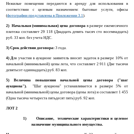
Нежилые помещения
передаются в аренду для использования в
соответствии с целевым назначением: бытовые услуги, офисы
(
фотографии представлены в Приложении 3.1
).
2) Начальная (минимальная) цена договора
в размере ежемесячного
платежа составляет 29 118 (Двадцать девять тысяч сто восемнадцать)
руб. 33 коп. без учета НДС.
3) Срок действия договора:
3 года.
4)
Д
ля участия в аукционе заявитель вносит задаток в размере 10% от
начальной (минимальной) цены лота, что составляет 2 911 (Две тысячи
девятьсот одиннадцать) руб. 83 коп.
5) Величина повышения начальной цены договора ("шаг
аукциона").
"Шаг аукциона" устанавливается в размере 5% от
начальной (минимальной) цены договора (цены лота) и составляет 1 455
(Одна тысяча четыреста пятьдесят пять) руб. 92 коп.
ЛОТ 2
1) Описание, технические характеристики и целевое
назначение муниципального имущества.