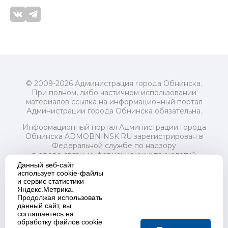
© 2009-2026 Администрация города Обнинска.
При полном, либо частичном использовании
материалов ссылка на информационный портал
Администрации города Обнинска обязательна.
Информационный портал Администрации города
Обнинска ADMOBNINSK.RU зарегистрирован в
Федеральной службе по надзору
в сфере связи, информационных технологий
и массовых коммуникаций (Роскомнадзор) 24 июля
Данный веб-сайт
2018 года.
использует cookie-файлы
и сервис статистики
Свидетельство о регистрации Эл № ФС77-73321
Яндекс.Метрика.
Продолжая использовать
Учредитель: Администрация (исполнительно-
данный сайт, вы
распорядительный орган) городского округа "Город
соглашаетесь на
Обнинск". Главный редактор: Байкова Е.А.
обработку файлов cookie
Адрес электронной почты Редакции: