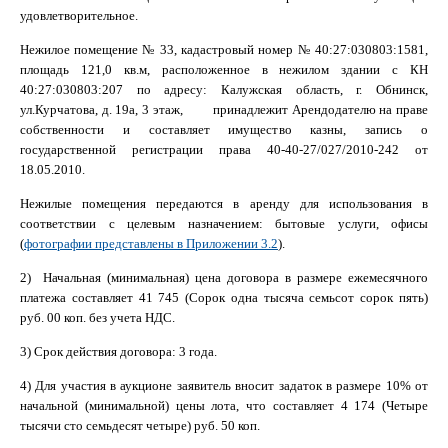
удовлетворительное.
Нежилое помещение № 33, кадастровый номер № 40:27:030803:1581,
площадь 121,0 кв.м, расположенное в нежилом здании с КН
40:27:030803:207 по адресу: Калужская область, г. Обнинск,
ул.Курчатова, д. 19а, 3 этаж, принадлежит Арендодателю на праве
собственности и составляет имущество казны, запись о
государственной регистрации права 40-40-27/027/2010-242 от
18.05.2010.
Нежилые помещения передаются в аренду для использования в
соответствии с целевым назначением: бытовые услуги, офисы
(
фотографии представлены в Приложении 3.2
).
2) Начальная (минимальная) цена договора в размере ежемесячного
платежа составляет 41 745 (Сорок одна тысяча семьсот сорок пять)
руб. 00 коп. без учета НДС.
3) Срок действия договора: 3 года.
4) Для участия в аукционе заявитель вносит задаток в размере 10% от
начальной (минимальной) цены лота, что составляет 4 174 (Четыре
тысячи сто семьдесят четыре) руб. 50 коп.