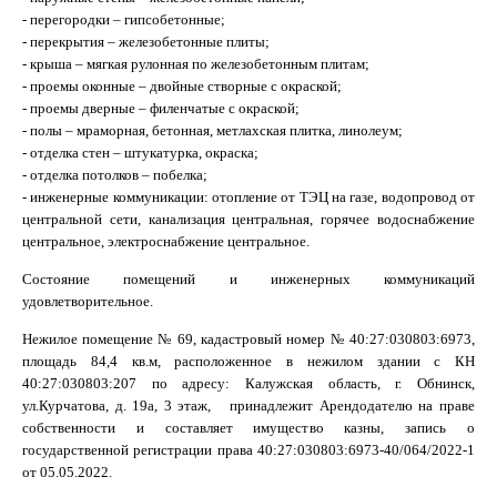
- перегородки – гипсобетонные;
- перекрытия – железобетонные плиты;
- крыша – мягкая рулонная по железобетонным плитам;
- проемы оконные – двойные створные с окраской;
- проемы дверные – филенчатые с окраской;
- полы – мраморная, бетонная, метлахская плитка, линолеум;
- отделка стен – штукатурка, окраска;
- отделка потолков – побелка;
- инженерные коммуникации: отопление от ТЭЦ на газе, водопровод от
центральной сети, канализация центральная, горячее водоснабжение
центральное, электроснабжение центральное.
Состояние помещений и инженерных коммуникаций
удовлетворительное.
Нежилое помещение № 69, кадастровый номер № 40:27:030803:6973,
площадь 84,4 кв.м, расположенное в нежилом здании с КН
40:27:030803:207 по адресу: Калужская область, г. Обнинск,
ул.Курчатова, д. 19а, 3 этаж, принадлежит Арендодателю на праве
собственности и составляет имущество казны, запись о
государственной регистрации права 40:27:030803:6973-40/064/2022-1
от 05.05.2022.