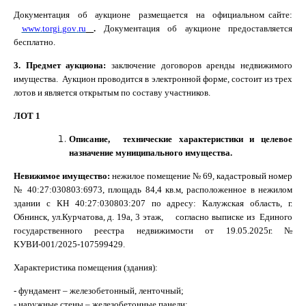
Документация об аукционе размещается на официальном сайте:
www
.
torgi
.
gov
.
ru
.
Документация об аукционе предоставляется
бесплатно.
3. Предмет аукциона:
заключение договоров аренды недвижимого
имущества. Аукцион проводится в электронной форме, состоит из трех
лотов и является открытым по составу участников.
ЛОТ 1
Описание, технические характеристики и целевое
назначение муниципального имущества.
Невижимое имущество:
нежилое помещение № 69, кадастровый номер
№ 40:27:030803:6973, площадь 84,4 кв.м, расположенное в нежилом
здании с КН
40:27:030803:207 по адресу: Калужская область, г.
Обнинск, ул.Курчатова, д. 19а, 3 этаж, согласно выписке из Единого
государственного реестра недвижимости от 19.05.2025г. №
КУВИ-001/2025-107599429.
Характеристика помещения (здания):
- фундамент – железобетонный, ленточный;
- наружные стены – железобетонные панели;