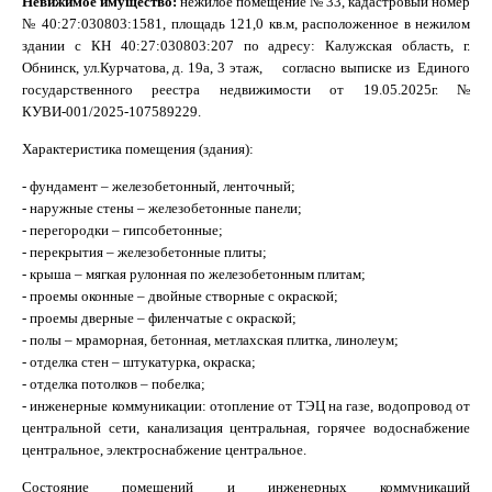
Невижимое имущество:
нежилое помещение № 33, кадастровый номер
№ 40:27:030803:1581, площадь 121,0 кв.м, расположенное в нежилом
здании с КН 40:27:030803:207 по адресу: Калужская область, г.
Обнинск, ул.Курчатова, д. 19а, 3 этаж, согласно выписке из Единого
государственного реестра недвижимости от 19.05.2025г. №
КУВИ-001/2025-107589229.
Характеристика помещения (здания):
- фундамент – железобетонный, ленточный;
- наружные стены – железобетонные панели;
- перегородки – гипсобетонные;
- перекрытия – железобетонные плиты;
- крыша – мягкая рулонная по железобетонным плитам;
- проемы оконные – двойные створные с окраской;
- проемы дверные – филенчатые с окраской;
- полы – мраморная, бетонная, метлахская плитка, линолеум;
- отделка стен – штукатурка, окраска;
- отделка потолков – побелка;
- инженерные коммуникации: отопление от ТЭЦ на газе, водопровод от
центральной сети, канализация центральная, горячее водоснабжение
центральное, электроснабжение центральное.
Состояние помещений и инженерных коммуникаций