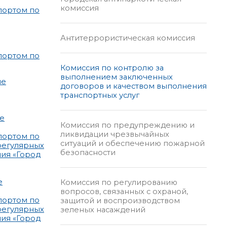
комиссия
портом по
Антитеррористическая комиссия
портом по
Комиссия по контролю за
выполнением заключенных
ие
договоров и качеством выполнения
транспортных услуг
ие
Комиссия по предупреждению и
ликвидации чрезвычайных
портом по
ситуаций и обеспечению пожарной
регулярных
безопасности
ия «Город
е
Комиссия по регулированию
вопросов, связанных с охраной,
портом по
защитой и воспроизводством
регулярных
зеленых насаждений
ия «Город