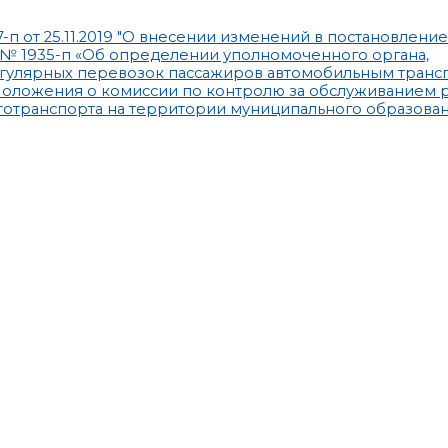
п от 25.11.2019 "О внесении изменений в постановление
5 № 1935-п «Об определении уполномоченного органа,
гулярных перевозок пассажиров автомобильным транс
оложения о комиссии по контролю за обслуживанием 
отранспорта на территории муниципального образован