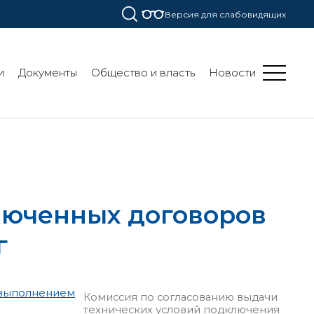
Версия для слабовидящих
и
Документы
Общество и власть
Новости
люченных договоров
г
а выполнением
Комиссия по согласованию выдачи
технических условий подключения