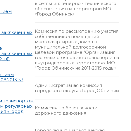
к сетям инженерно - технического
обеспечения на территории МО
ением
«Город Обнинск»
Комиссия по рассмотрению участия
м заключенных
собственников помещений
многоквартирных домов в
муниципальной долгосрочной
е
целевой программе "Организация
м заключенных
гостевых стоянок автотранспорта на
6-п)"
внутридворовых территориях МО
"Город Обнинск» на 2011-2015 годы»
е
нением
.08.2013 №
Административная комиссия
городского округа «Город Обнинск»
м транспортом
ем регулярных
Комиссия по безопасности
ия «Город
дорожного движения
Городская антинаркотическая