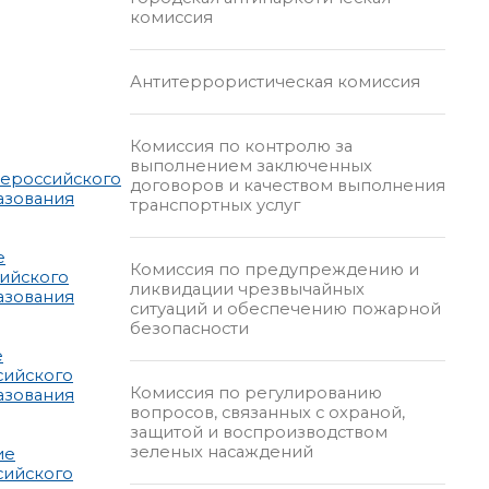
комиссия
Антитеррористическая комиссия
Комиссия по контролю за
выполнением заключенных
сероссийского
договоров и качеством выполнения
азования
транспортных услуг
е
Комиссия по предупреждению и
сийского
ликвидации чрезвычайных
азования
ситуаций и обеспечению пожарной
безопасности
е
сийского
Комиссия по регулированию
азования
вопросов, связанных с охраной,
защитой и воспроизводством
зеленых насаждений
ие
сийского