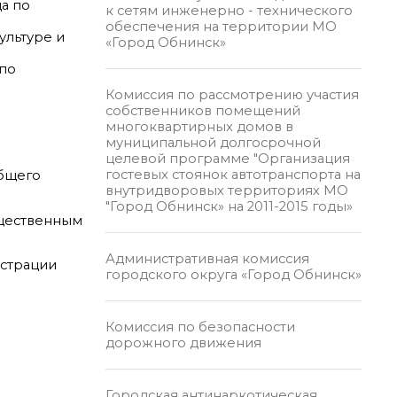
а по
к сетям инженерно - технического
обеспечения на территории МО
ультуре и
«Город Обнинск»
(по
Комиссия по рассмотрению участия
собственников помещений
многоквартирных домов в
муниципальной долгосрочной
целевой программе "Организация
гостевых стоянок автотранспорта на
общего
внутридворовых территориях МО
"Город Обнинск» на 2011-2015 годы»
бщественным
Административная комиссия
истрации
городского округа «Город Обнинск»
Комиссия по безопасности
дорожного движения
Городская антинаркотическая