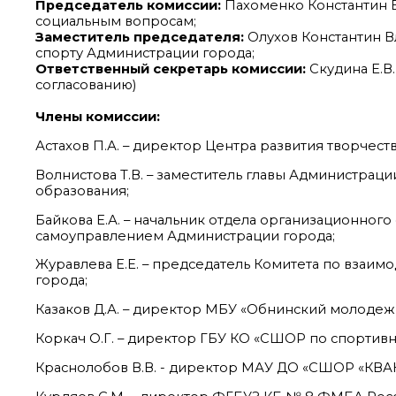
Председатель комиссии:
Пахоменко Константин В
социальным вопросам;
Заместитель председателя:
Олухов Константин В
спорту Администрации города;
Ответственный секретарь комиссии:
Скудина Е.В
согласованию)
Члены комиссии:
Астахов П.А. – директор Центра развития творчест
Волнистова Т.В. – заместитель главы Администрац
образования;
Байкова Е.А. – начальник отдела организационно
самоуправлением Администрации города;
Журавлева Е.Е. – председатель Комитета по взаи
города;
Казаков Д.А. – директор МБУ «Обнинский молодеж
Коркач О.Г. – директор ГБУ КО «СШОР по спортивн
Краснолобов В.В. - директор МАУ ДО «СШОР «КВА