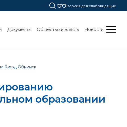
Версия для слабовидящих
и
Документы
Общество и власть
Новости
ии Город Обнинск
лированию
льном образовании