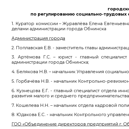
городск
по регулированию социально-трудовых 
1. Куратор комиссии – Журавлёва Елена Евгеньев
делами администрации города Обнинска
Администрация города
2. Поплавская Е.В. - заместитель главы администр
3. Артёмова Г.С. – юрист - главный специалис
администрации города Обнинска;
4. Белякова Н.В. – начальник Управления социаль
5. Горбачёва Н.В. - начальник Контрольно-ревизи
6. Кузнецова Е.Г. - главный специалист отдела и
развития малого и среднего предпринимательства
7. Кошелева Н.Н. – начальник отдела кадровой по
8. Юдакова Е.С. - начальник Контрольного управл
ГОО «Объединение директоров предприятий г. О