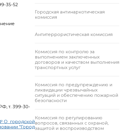
99-35-52
Городская антинаркотическая
комиссия
инение
Антитеррористическая комиссия
Комиссия по контролю за
выполнением заключенных
договоров и качеством выполнения
транспортных услуг
Комиссия по предупреждению и
ликвидации чрезвычайных
ситуаций и обеспечению пожарной
безопасности
, т. 399-30-
Комиссия по регулированию
 №О городской
вопросов, связанных с охраной,
зовании "Город
защитой и воспроизводством