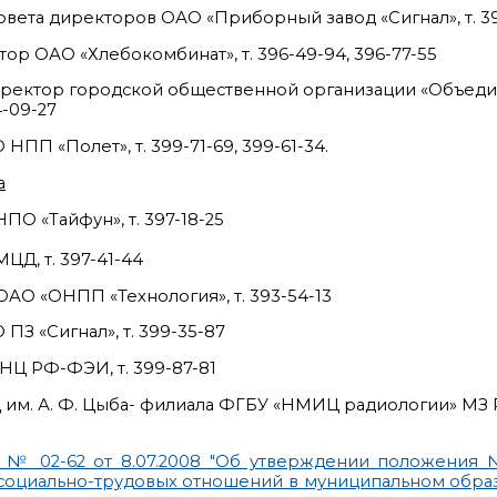
овета директоров ОАО «Приборный завод «Сигнал», т. 3
ор ОАО «Хлебокомбинат», т. 396-49-94, 396-77-55
директор городской общественной организации «Объед
4-09-27
ПП «Полет», т. 399-71-69, 399-61-34.
а
О «Тайфун», т. 397-18-25
Д, т. 397-41-44
АО «ОНПП «Технология», т. 393-54-13
З «Сигнал», т. 399-35-87
НЦ РФ-ФЭИ, т. 399-87-81
им. А. Ф. Цыба- филиала ФГБУ «НМИЦ радиологии» МЗ РФ
 № 02-62 от 8.07.2008 "Об утверждении положения
социально-трудовых отношений в муниципальном обра