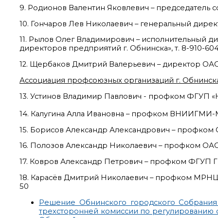
9. Родионов Валентин Яковлевич – председатель с
10. Гончаров Лев Николаевич – генеральный директ
11. Рылов Олег Владимирович – исполнительный 
директоров предприятий г. Обнинска», т. 8-910-60
12. Щербаков Дмитрий Валерьевич – директор ОАО Н
Ассоциация профсоюзных организаций г. Обнинск
13. Устинов Владимир Павлович - профком ФГУП «НП
14. Калугина Алла Ивановна – профком ВНИИГМИ-МЦ
15. Борисов Александр Александрович – профком О
16. Полозов Александр Николаевич – профком ОАО П
17. Ковров Александр Петрович – профком ФГУП Г
18. Карасёв Дмитрий Николаевич – профком МРНЦ 
50
Решение Обнинского городского Собрания
трехсторонней комиссии по регулированию 